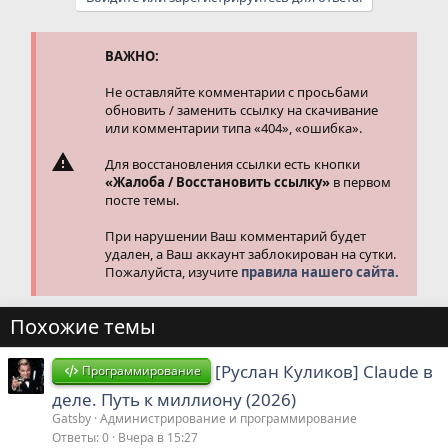
к
ц
и
и
ВАЖНО:
:
Не оставляйте комментарии с просьбами
обновить / заменить ссылку на скачивание
или комментарии типа «404», «ошибка».
Для восстановления ссылки есть кнопки
«Жалоба / Восстановить ссылку»
в первом
посте темы.
При нарушении Ваш комментарий будет
удален, а Ваш аккаунт заблокирован на сутки.
Пожалуйста, изучите
правила нашего сайта.
Похожие темы
[Руслан Куликов] Claude в
Программирование
деле. Путь к миллиону (2026)
Gatsby
Администрирование и программирование
Ответы
0
Вчера в 15:27