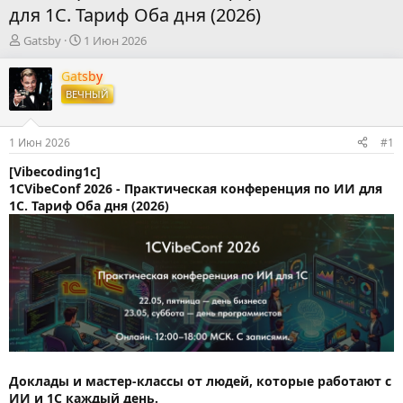
для 1С. Тариф Оба дня (2026)
А
Д
Gatsby
1 Июн 2026
в
а
т
т
Gatsby
о
а
ВЕЧНЫЙ
р
н
т
а
е
ч
1 Июн 2026
#1
м
а
ы
л
[Vibecoding1c]
а
1CVibeConf 2026 - Практическая конференция по ИИ для
1С. Тариф Оба дня (2026)
Доклады и мастер-классы от людей, которые работают с
ИИ и 1С каждый день.