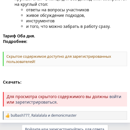
на круглый стол:
ответы на вопросы участников
живое обсуждение подходов,
инструментов
и того, что можно забрать в работу сразу.
Тариф Оба дня.
Подробнее:
Скрытое содержимое доступно для зарегистрированных
пользователей!
Скачать:
Для просмотра скрытого содержимого вы должны
войти
или
зарегистрироваться
.
bulbash777
,
Ralalalala
и
demonicmaster
Р
е
а
Войдите или зарегистрируйтесь для ответа.