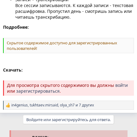
Все сессии записываются. К каждой записи - текстовая
расшифровка. Пропустил день - смотришь запись или
читаешь транскрибацию.
Подробнее:
Скрытое содержимое доступно для зарегистрированных
пользователей!
Скачать:
Для просмотра скрытого содержимого вы должны
войти
или
зарегистрироваться
.
in4genius
,
tukhtaev.mirsaid
,
olya_sh7
и 7 других
Р
е
а
Войдите или зарегистрируйтесь для ответа.
к
ц
и
и