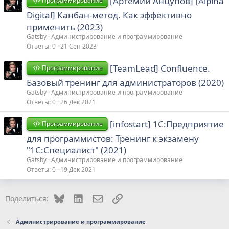
[Артемий Анцупов] [Alpina
Программирование
Digital] Канбан-метод. Как эффективно
применить (2023)
Gatsby
Администрирование и программирование
Ответы
0
21 Сен 2023
[TeamLead] Confluence.
Программирование
Базовый тренинг для администраторов (2020)
Gatsby
Администрирование и программирование
Ответы
0
26 Дек 2021
[infostart] 1С:Предприятие
Программирование
для программистов: Тренинг к экзамену
"1С:Специалист" (2021)
Gatsby
Администрирование и программирование
Ответы
0
19 Дек 2021
Bluesky
LinkedIn
Электронная почта
Ссылка
Поделиться:
Администрирование и программирование