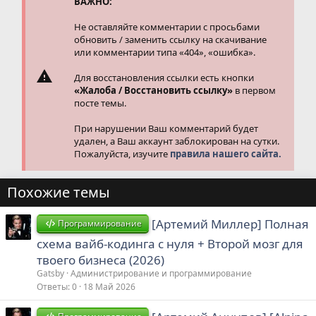
ВАЖНО:
:
Не оставляйте комментарии с просьбами
обновить / заменить ссылку на скачивание
или комментарии типа «404», «ошибка».
Для восстановления ссылки есть кнопки
«Жалоба / Восстановить ссылку»
в первом
посте темы.
При нарушении Ваш комментарий будет
удален, а Ваш аккаунт заблокирован на сутки.
Пожалуйста, изучите
правила нашего сайта.
Похожие темы
[Артемий Миллер] Полная
Программирование
схема вайб‑кодинга с нуля + Второй мозг для
твоего бизнеса (2026)
Gatsby
Администрирование и программирование
Ответы
0
18 Май 2026