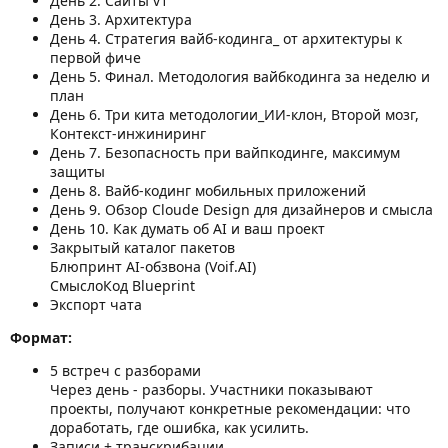
День 2. Сайты v1
День 3. Архитектура
День 4. Стратегия вайб-кодинга_ от архитектуры к
первой фиче
День 5. Финал. Методология вайбкодинга за неделю и
план
День 6. Три кита методологии_ИИ-клон, Второй мозг,
Контекст-инжиниринг
День 7. Безопасность при вайпкодинге, максимум
защиты
День 8. Вайб-кодинг мобильных приложений
День 9. Обзор Cloude Design для дизайнеров и смысла
День 10. Как думать об AI и ваш проект
Закрытый каталог пакетов
Блюпринт AI-обзвона (Voif.AI)
СмыслоКод Blueprint
Экспорт чата
Формат:
5 встреч с разборами
Через день - разборы. Участники показывают
проекты, получают конкретные рекомендации: что
доработать, где ошибка, как усилить.
Записи + транскрибации