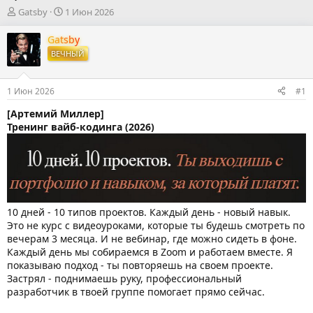
А
Д
Gatsby
1 Июн 2026
в
а
т
т
Gatsby
о
а
ВЕЧНЫЙ
р
н
т
а
е
ч
1 Июн 2026
#1
м
а
ы
л
[Артемий Миллер]
а
Тренинг вайб-кодинга (2026)
10 дней - 10 типов проектов. Каждый день - новый навык.
Это не курс с видеоуроками, которые ты будешь смотреть по
вечерам 3 месяца. И не вебинар, где можно сидеть в фоне.
Каждый день мы собираемся в Zoom и работаем вместе. Я
показываю подход - ты повторяешь на своем проекте.
Застрял - поднимаешь руку, профессиональный
разработчик в твоей группе помогает прямо сейчас.