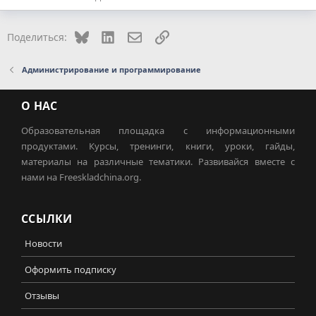
Bluesky
LinkedIn
Электронная почта
Ссылка
Поделиться:
Администрирование и программирование
О НАС
Образовательная площадка с информационными
продуктами. Курсы, тренинги, книги, уроки, гайды,
материалы на различные тематики. Развивайся вместе с
нами на Freeskladchina.org.
ССЫЛКИ
Новости
Оформить подписку
Отзывы