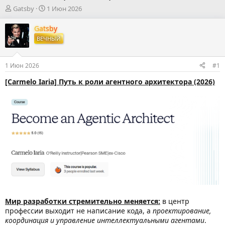
А
Д
Gatsby
1 Июн 2026
в
а
т
т
Gatsby
о
а
ВЕЧНЫЙ
р
н
т
а
е
ч
1 Июн 2026
#1
м
а
ы
л
[Carmelo Iaria] Путь к роли агентного архитектора (2026)
а
Мир разработки стремительно меняется:
в центр
профессии выходит не написание кода, а
проектирование,
координация и управление интеллектуальными агентами
.