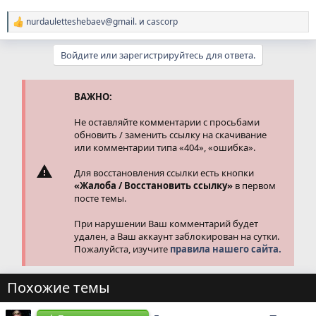
nurdauletteshebaev@gmail.
и
cascorp
Р
е
а
Войдите или зарегистрируйтесь для ответа.
к
ц
и
и
ВАЖНО:
:
Не оставляйте комментарии с просьбами
обновить / заменить ссылку на скачивание
или комментарии типа «404», «ошибка».
Для восстановления ссылки есть кнопки
«Жалоба / Восстановить ссылку»
в первом
посте темы.
При нарушении Ваш комментарий будет
удален, а Ваш аккаунт заблокирован на сутки.
Пожалуйста, изучите
правила нашего сайта.
Похожие темы