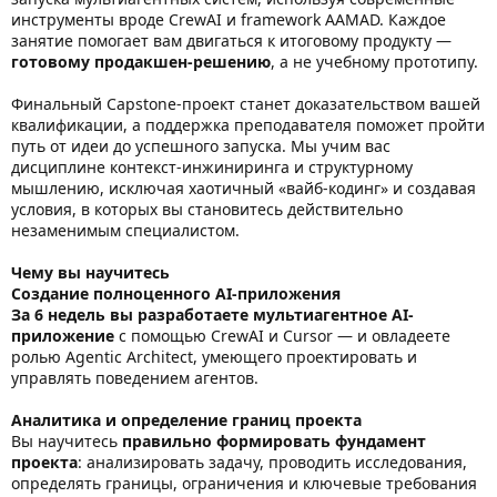
инструменты вроде CrewAI и framework AAMAD. Каждое
занятие помогает вам двигаться к итоговому продукту —
готовому продакшен‑решению
, а не учебному прототипу.
Финальный Capstone-проект станет доказательством вашей
квалификации, а поддержка преподавателя поможет пройти
путь от идеи до успешного запуска. Мы учим вас
дисциплине контекст-инжиниринга и структурному
мышлению, исключая хаотичный «вайб-кодинг» и создавая
условия, в которых вы становитесь действительно
незаменимым специалистом.
Чему вы научитесь
Создание полноценного AI-приложения
За 6 недель вы разработаете мультиагентное AI-
приложение
с помощью CrewAI и Cursor — и овладеете
ролью Agentic Architect, умеющего проектировать и
управлять поведением агентов.
Аналитика и определение границ проекта
Вы научитесь
правильно формировать фундамент
проекта
: анализировать задачу, проводить исследования,
определять границы, ограничения и ключевые требования