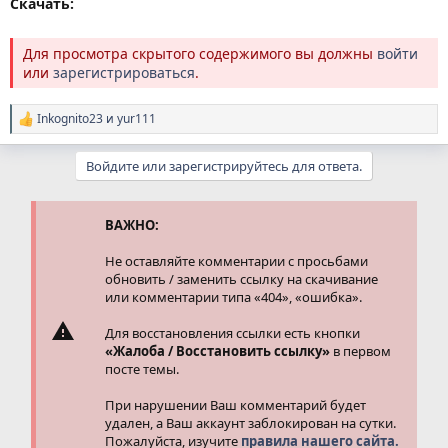
Скачать:
Для просмотра скрытого содержимого вы должны
войти
или
зарегистрироваться
.
Inkognito23
и
yur111
Р
е
а
Войдите или зарегистрируйтесь для ответа.
к
ц
и
и
ВАЖНО:
:
Не оставляйте комментарии с просьбами
обновить / заменить ссылку на скачивание
или комментарии типа «404», «ошибка».
Для восстановления ссылки есть кнопки
«Жалоба / Восстановить ссылку»
в первом
посте темы.
При нарушении Ваш комментарий будет
удален, а Ваш аккаунт заблокирован на сутки.
Пожалуйста, изучите
правила нашего сайта.