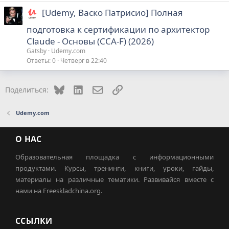
[Udemy, Васко Патрисио] Полная
подготовка к сертификации по архитектор
Claude - Основы (CCA-F) (2026)
Gatsby
Udemy.com
Ответы
0
Четверг в 22:40
Bluesky
LinkedIn
Электронная почта
Ссылка
Поделиться:
Udemy.com
О НАС
Образовательная площадка с информационными
продуктами. Курсы, тренинги, книги, уроки, гайды,
материалы на различные тематики. Развивайся вместе с
нами на Freeskladchina.org.
ССЫЛКИ