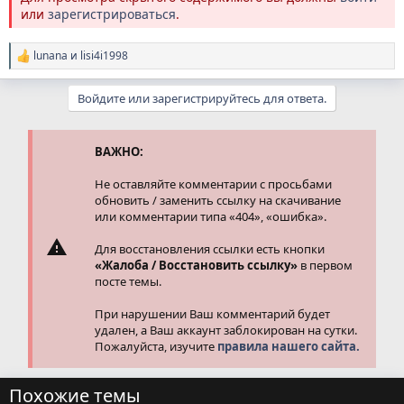
или
зарегистрироваться
.
lunana
и
lisi4i1998
Р
е
а
Войдите или зарегистрируйтесь для ответа.
к
ц
и
и
ВАЖНО:
:
Не оставляйте комментарии с просьбами
обновить / заменить ссылку на скачивание
или комментарии типа «404», «ошибка».
Для восстановления ссылки есть кнопки
«Жалоба / Восстановить ссылку»
в первом
посте темы.
При нарушении Ваш комментарий будет
удален, а Ваш аккаунт заблокирован на сутки.
Пожалуйста, изучите
правила нашего сайта.
Похожие темы