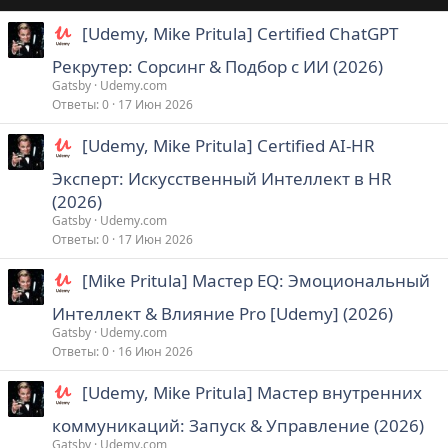
[Udemy, Mike Pritula] Certified ChatGPT
Рекрутер: Сорсинг & Подбор с ИИ (2026)
Gatsby
Udemy.com
Ответы
0
17 Июн 2026
[Udemy, Mike Pritula] Certified AI-HR
Эксперт: Искусственный Интеллект в HR
(2026)
Gatsby
Udemy.com
Ответы
0
17 Июн 2026
[Mike Pritula] Мастер EQ: Эмоциональный
Интеллект & Влияние Pro [Udemy] (2026)
Gatsby
Udemy.com
Ответы
0
16 Июн 2026
[Udemy, Mike Pritula] Мастер внутренних
коммуникаций: Запуск & Управление (2026)
Gatsby
Udemy.com