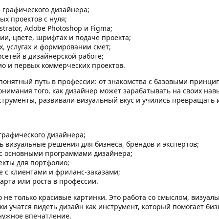
 графического дизайнера;
ых проектов с нуля;
ustrator, Adobe Photoshop и Figma;
ии, цвете, шрифтах и подаче проекта;
х, услугах и формировании смет;
сетей в дизайнерской работе;
ио и первых коммерческих проектов.
понятный путь в профессии: от знакомства с базовыми принци
нимания того, как дизайнер может зарабатывать на своих навы
струменты, развивали визуальный вкус и учились превращать
графического дизайнера;
ть визуальные решения для бизнеса, брендов и экспертов;
 с основными программами дизайнера;
екты для портфолио;
е с клиентами и фриланс-заказами;
тарта или роста в профессии.
 не только красивые картинки. Это работа со смыслом, визуал
ики учатся видеть дизайн как инструмент, который помогает биз
нужное впечатление.