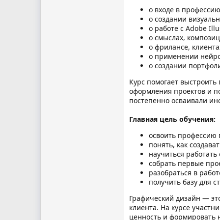
о входе в профессию
о создании визуальн
о работе с Adobe Ill
о смыслах, композиц
о фрилансе, клиента
о применении нейро
о создании портфол
Курс помогает выстроить 
оформления проектов и по
постепенно осваивали ин
Главная цель обучения:
освоить профессию 
понять, как создава
научиться работать
собрать первые про
разобраться в работ
получить базу для с
Графический дизайн — это
клиента. На курсе участн
ценность и формировать 