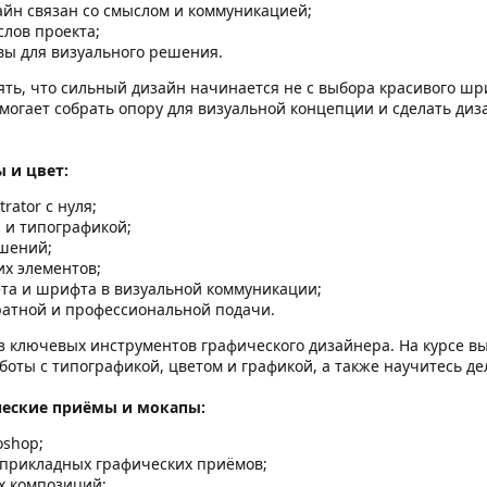
зайн связан со смыслом и коммуникацией;
слов проекта;
ы для визуального решения.
ять, что сильный дизайн начинается не с выбора красивого шри
могает собрать опору для визуальной концепции и сделать ди
ы и цвет:
rator с нуля;
 и типографикой;
шений;
их элементов;
та и шрифта в визуальной коммуникации;
атной и профессиональной подачи.
из ключевых инструментов графического дизайнера. На курсе вы
боты с типографикой, цветом и графикой, а также научитесь д
ческие приёмы и мокапы:
oshop;
 прикладных графических приёмов;
х композиций;