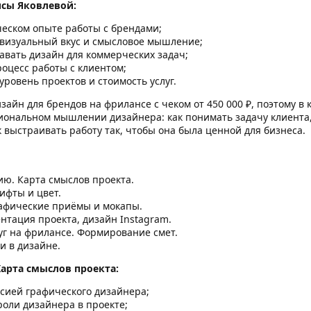
исы Яковлевой:
ческом опыте работы с брендами;
 визуальный вкус и смысловое мышление;
давать дизайн для коммерческих задач;
оцесс работы с клиентом;
ровень проектов и стоимость услуг.
зайн для брендов на фрилансе с чеком от 450 000 ₽, поэтому в 
иональном мышлении дизайнера: как понимать задачу клиента,
к выстраивать работу так, чтобы она была ценной для бизнеса.
ию. Карта смыслов проекта.
рифты и цвет.
рафические приёмы и мокапы.
зентация проекта, дизайн Instagram.
уг на фрилансе. Формирование смет.
и в дизайне.
Карта смыслов проекта:
ссией графического дизайнера;
роли дизайнера в проекте;