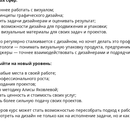
ых сфер:
ннее работать с визуалом;
инципы графического дизайна;
ить задачи дизайнерам и оценивать результат;
 возможности дизайна для продвижения и упаковки;
 визуальные материалы для своих задач и проектов.
кто регулярно сталкивается с дизайном, но хочет делать это п
тологи — понимать визуальную упаковку продукта, предприним
жеры — точнее взаимодействовать с дизайнерами и подрядчи
ыйти на новый уровень:
абые места в своей работе;
рофессионального роста;
оздания проектов;
ю методику Алисы Яковлевой;
ть ценность и стоимость своих услуг;
ь более сильную подачу своих проектов.
ров курс может стать возможностью пересобрать подход к раб
отреть на дизайн не только как на исполнение задачи, но и ка