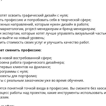
отят освоить графический дизайн с нуля;
ить профессию и попробовать себя в творческой сфере;
ежных направлений, которым нужен дизайн в работе;
маркетологам, project-менеджерам и бренд-менеджерам;
 экспертам, которые хотят лучше управлять визуальной часть
м выйти на новый уровень;
сить стоимость своих услуг и улучшить качество работ.
чет сменить профессию:
в новой востребованной сфере;
троена работа графического дизайнера;
 первых клиентов на фрилансе;
рограммы с нуля;
роекты для портфолио;
ты с реальным заказчиком уже во время обучения.
ится понятной точкой входа в профессию. Вы сможете без хаос
роцесс работы над проектом, какие инструменты использовать и
азам.