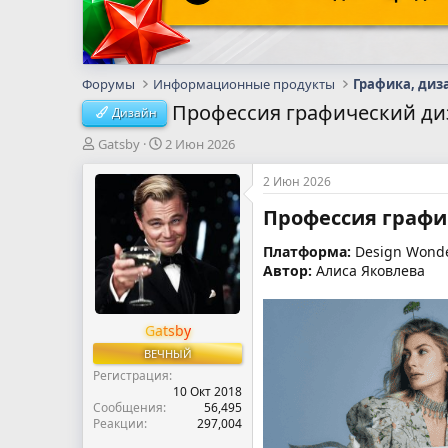
Форумы
Информационные продукты
Графика, диз
Профессия графический диза
Дизайн
А
Д
Gatsby
2 Июн 2026
в
а
т
т
2 Июн 2026
о
а
Профессия графич
р
н
т
а
е
ч
Платформа:
Design Wond
м
а
Автор:
Алиса Яковлева
ы
л
а
Gatsby
ВЕЧНЫЙ
Регистрация
10 Окт 2018
Сообщения
56,495
Реакции
297,004