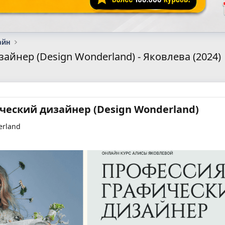
айн
йнер (Design Wonderland) - Яковлева (2024)
еский дизайнер (Design Wonderland)​
erland