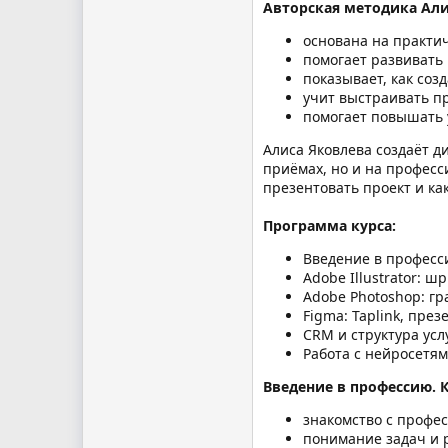
Авторская методика Ал
основана на практи
помогает развивать
показывает, как соз
учит выстраивать пр
помогает повышать у
Алиса Яковлева создаёт ди
приёмах, но и на професс
презентовать проект и ка
Программа курса:
Введение в професс
Adobe Illustrator: ш
Adobe Photoshop: г
Figma: Taplink, пре
CRM и структура усл
Работа с нейросетям
Введение в профессию. 
знакомство с профе
понимание задач и 