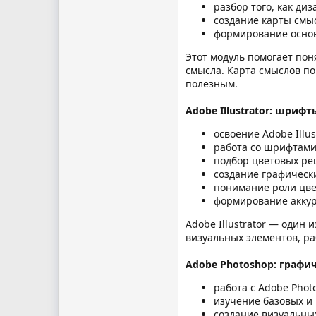
разбор того, как ди
создание карты смы
формирование основ
Этот модуль помогает пон
смысла. Карта смыслов по
полезным.
Adobe Illustrator: шрифт
освоение Adobe Illust
работа со шрифтами
подбор цветовых ре
создание графическ
понимание роли цве
формирование аккур
Adobe Illustrator — один 
визуальных элементов, ра
Adobe Photoshop: графи
работа с Adobe Phot
изучение базовых и
создание визуальны