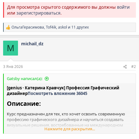
Для просмотра скрытого содержимого вы должны
войти
или
зарегистрироваться
.
ОльгаГерасимова
,
Tof4ik
,
askol
и 11 других
Р
е
а
michail_dz
к
M
ц
и
и
:
3 Янв 2026
#2
Gatsby написал(а):
[genius · Катерина Кравчук] Профессия Графический
дизайнер
Посмотреть вложение 36045
Описание:​
Курс предназначен для тех, кто хочет освоить современную
профессию графического дизайнера и научиться создавать
визуальные решения, востребованные на международном
Нажмите для раскрытия...
рынке. Программа помогает сформировать
профессиональные навыки, собрать первые кейсы в