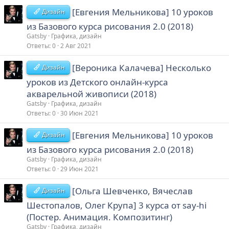
11 — Карьера графического дизайнера
типографику.
[Евгения Мельникова] 10 уроков
Дизайн
Создавать логотипы и полноценную айдентику бренда.
Формат:
видео-уроки, методические материалы, практические
из Базового курса рисования 2.0 (2018)
Вести проект от брифа до финальной сдачи и
задания
формировать сильное портфолио.
Gatsby
Графика, дизайн
Бонусы:
поддержка наставников, примеры кейсов,
Ответы
0
2 Авг 2021
рекомендации для первых заказов
Программа курса построена по нарастающей: вы постепенно
Язык Украинский
осваиваете фундаментальные инструменты дизайна, учитесь
[Вероника Калачева] Несколько
Дизайн
анализировать визуал, работать с цветом, формой, ритмом и
Подробнее:
типографикой. С каждым модулем вы переходите от простых
уроков из Детского онлайн-курса
* Скрытый текст не может быть процитирован. *
задач к более сложным, осваиваете работу с брендингом и
акварельной живописи (2018)
* Скрытый текст не может быть процитирован. *
логикой проектирования, изучаете этапы создания айдентики и
Gatsby
Графика, дизайн
принципы оформления дизайнерских кейсов, которые помогут
Ответы
0
30 Июн 2021
заявить о себе на рынке.
[Евгения Мельникова] 10 уроков
Дизайн
Программа курса​
из Базового курса рисования 2.0 (2018)
1 — Цели на курс 2 — Мир графического дизайна
Gatsby
Графика, дизайн
3 — Софт как главный инструмент
Ответы
0
29 Июн 2021
4 — Основы композиции
5 — Цвет в дизайне
[Ольга Шевченко, Вячеслав
Дизайн
6 — Типографика
Шестопалов, Олег Крупа] 3 курса от say-hi
7 — Работа с проектом
8 — Логотип
(Постер. Анимация. Композитинг)
9 — Айдентика
Gatsby
Графика, дизайн