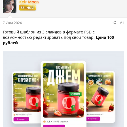
т
т
Keir Moon
о
а
ВЕЧНЫЙ
р
н
т
а
е
ч
7 Июл 2024
#1
м
а
ы
л
Готовый шаблон из 3 слайдов в формате PSD с
а
возможностью редактировать под свой товар.
Цена 100
рублей
.