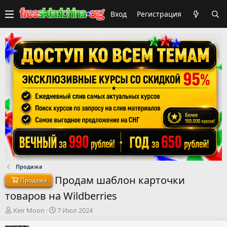
Вход
Регистрация
Продажа
Продам шаблон карточки
Продажа
товаров на Wildberries
А
Д
Keir Moon
7 Июл 2024
в
а