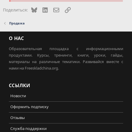
Bluesky
LinkedIn
Электронная почта
Ссылка
Поделиться:
Продажа
О НАС
Образовательная площадка с информационными
продуктами. Курсы, тренинги, книги, уроки, гайды,
материалы на различные тематики. Развивайся вместе с
нами на Freeskladchina.org.
ССЫЛКИ
Новости
Оформить подписку
Отзывы
Служба поддержки