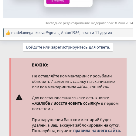
Последнее редактирование модератором:
8 Июл 2024
madelainegatikoeva@gmail.
,
Anton1986
,
hikari
и 11 других
Р
е
а
Войдите или зарегистрируйтесь для ответа.
к
ц
и
и
ВАЖНО:
:
Не оставляйте комментарии с просьбами
обновить / заменить ссылку на скачивание
или комментарии типа «404», «ошибка».
Для восстановления ссылки есть кнопки
«Жалоба / Восстановить ссылку»
в первом
посте темы.
При нарушении Ваш комментарий будет
удален, а Ваш аккаунт заблокирован на сутки.
Пожалуйста, изучите
правила нашего сайта.