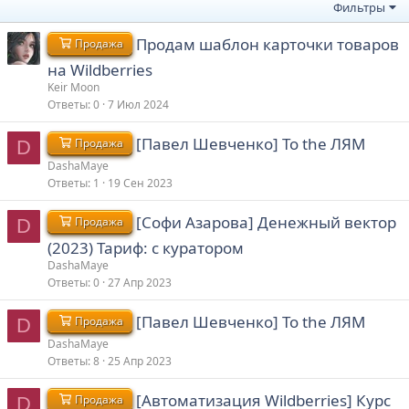
Фильтры
Продам шаблон карточки товаров
Продажа
на Wildberries
Keir Moon
Ответы
0
7 Июл 2024
[Павел Шевченко] To the ЛЯМ
Продажа
D
DashaMaye
Ответы
1
19 Сен 2023
[Софи Азарова] Денежный вектор
Продажа
D
(2023) Тариф: с куратором
DashaMaye
Ответы
0
27 Апр 2023
[Павел Шевченко] To the ЛЯМ
Продажа
D
DashaMaye
Ответы
8
25 Апр 2023
[Автоматизация Wildberries] Курс
Продажа
D