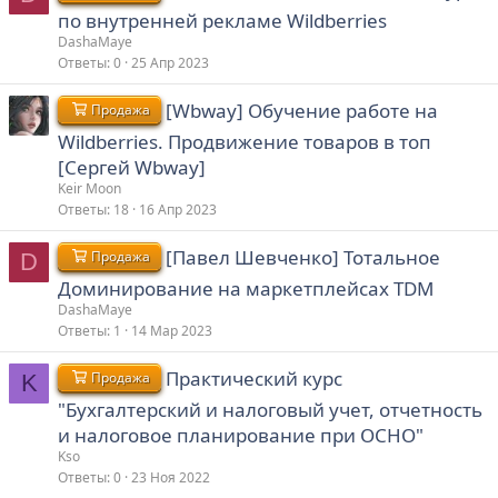
по внутренней рекламе Wildberries
DashaMaye
Ответы
0
25 Апр 2023
[Wbway] Обучение работе на
Продажа
Wildberries. Продвижение товаров в топ
[Сергей Wbway]
Keir Moon
Ответы
18
16 Апр 2023
[Павел Шевченко] Тотальное
Продажа
D
Доминирование на маркетплейсах TDM
DashaMaye
Ответы
1
14 Мар 2023
Практический курс
Продажа
K
"Бухгалтерский и налоговый учет, отчетность
и налоговое планирование при ОСНО"
Kso
Ответы
0
23 Ноя 2022