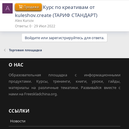
Курс по креативам от
Продажа
A
kuleshov.create (ТАРИФ СТАНДАРТ)
Alex Kursov
Ответы
0
29 Июл 2022
Войдите или зарегистрируйтесь для ответа.
Торговая площадка
О НАС
Образовательная площадка с информационными
продуктами. Курсы, тренинги, книги, уроки, гайды,
материалы на различные тематики. Развивайся вместе с
нами на Freeskladchina.org.
ССЫЛКИ
Новости