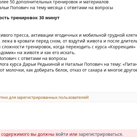
олее 50 дополнительных тренировок и материалов
альи Попович на тему месяца с ответами на вопросы
ость тренировок 30 минут
ивого пресса, активации ягодичных и мобильной грудной клетк
, лежа в кровати перед сном, от вздутий живота и после длител
 сложности тренировок, когда переходить с курса «Коррекция»
домик» на животе и как его искать.
Попович с ответами на вопросы
ога курса Дарьи Редькиной и Натальи Попович на тему: «Пита
от молочки, как добирать белок, отказ от сахара и многое друго
пно для зарегистрированных пользователей!
о содержимого вы должны
войти
или
зарегистрироваться
.