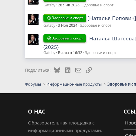
Gatsby
28 Янв 2026
Здоровье и спорт
[Наталья Попович]
Здоровье и спорт
Gatsby
3 Ноя 2024
Здоровье и спорт
[Наталья Шагеева
Здоровье и спорт
(2025)
Gatsby
Вчера в 16:32
Здоровье и спорт
Bluesky
LinkedIn
Электронная почта
Ссылка
Поделиться:
Форумы
Информационные продукты
Здоровье и с
О НАС
ССЫ
Образовательная площадка с
Ново
информационными продуктами.
Офор