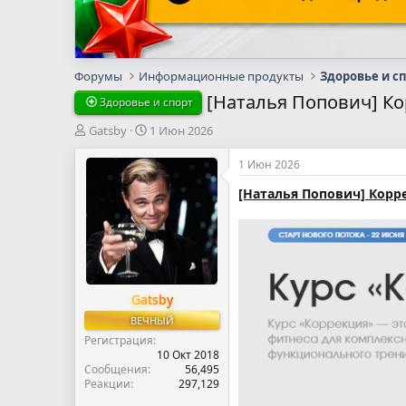
Форумы
Информационные продукты
Здоровье и с
[Наталья Попович] Ко
Здоровье и спорт
А
Д
Gatsby
1 Июн 2026
в
а
т
т
1 Июн 2026
о
а
[Наталья Попович] Корре
р
н
т
а
е
ч
м
а
ы
л
а
Gatsby
ВЕЧНЫЙ
Регистрация
10 Окт 2018
Сообщения
56,495
Реакции
297,129