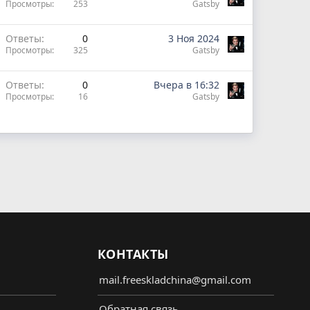
Просмотры
253
Gatsby
Ответы
0
3 Ноя 2024
Просмотры
325
Gatsby
Ответы
0
Вчера в 16:32
Просмотры
16
Gatsby
КОНТАКТЫ
mail.freeskladchina@gmail.com
Обратная связь