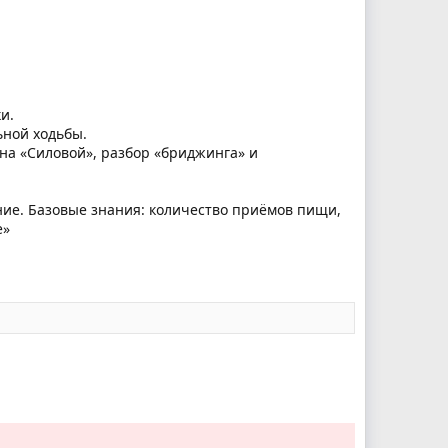
и.
ьной ходьбы.
 на «Силовой», разбор «бриджинга» и
ние. Базовые знания: количество приёмов пищи,
е»