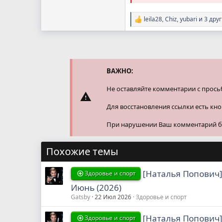
leila28
,
Chiz
,
yubari
и 3 дру
Р
е
а
к
ц
и
и
ВАЖНО:
:
Не оставляйте комментарии с прось
Для восстановления ссылки есть кн
При нарушении Ваш комментарий буд
Похожие темы
[Наталья Попович]
Здоровье и спорт
Июнь (2026)
Gatsby
22 Июл 2026
Здоровье и спорт
[Наталья Попович]
Здоровье и спорт