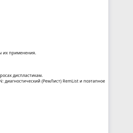
ы их применения.
росах диспластикам.
N: диагностический (РемЛист) RemList и поэтапное