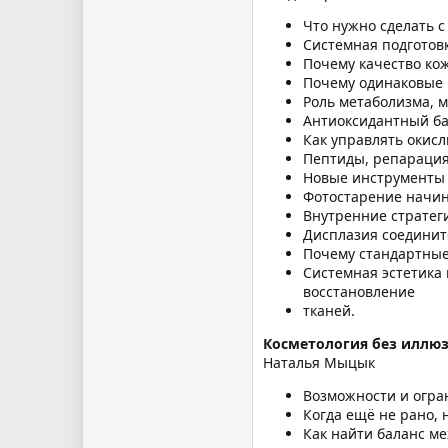
Что нужно сделать с
Системная подготовк
Почему качество кож
Почему одинаковые 
Роль метаболизма, 
Антиоксидантный ба
Как управлять окис
Пептиды, репарация
Новые инструменты 
Фотостарение начин
Внутренние стратег
Дисплазия соединит
Почему стандартные 
Системная эстетика 
восстановление
тканей.
Косметология без иллюзи
Наталья Мыцык
Возможности и огра
Когда ещё не рано, 
Как найти баланс м