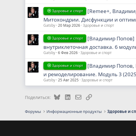
[Remee+, Владимир
Здоровье и спорт
Митохондрии. Дисфункции и оптими
Gatsby
20 Мар 2026
Здоровье и спорт
[Владимир Попов] 
Здоровье и спорт
внутриклеточная доставка. 6 модуль
Gatsby
6 Фев 2026
Здоровье и спорт
[Владимир Попов,
Здоровье и спорт
и ремоделирование. Модуль 3 (2025
Gatsby
25 Авг 2025
Здоровье и спорт
Bluesky
LinkedIn
Электронная почта
Ссылка
Поделиться:
Форумы
Информационные продукты
Здоровье и с