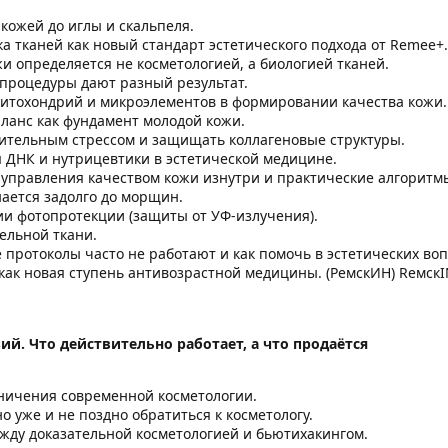
 кожей до иглы и скальпеля.
а тканей как новый стандарт эстетического подхода от Remee+.
и определяется не косметологией, а биологией тканей.
процедуры дают разный результат.
митохондрий и микроэлементов в формировании качества кожи.
ланс как фундамент молодой кожи.
лительным стрессом и защищать коллагеновые структуры.
 ДНК и нутрицевтики в эстетической медицине.
управления качеством кожи изнутри и практические алгоритм
ается задолго до морщин.
ии фотопротекции (защиты от УФ-излучения).
ельной ткани.
протоколы часто не работают и как помочь в эстетических воп
как новая ступень антивозрастной медицины. (РемскИН) ReмскI
й. Что действительно работает, а что продаётся
ничения современной косметологии.
но уже и не поздно обратиться к косметологу.
ежду доказательной косметологией и бьютихакингом.