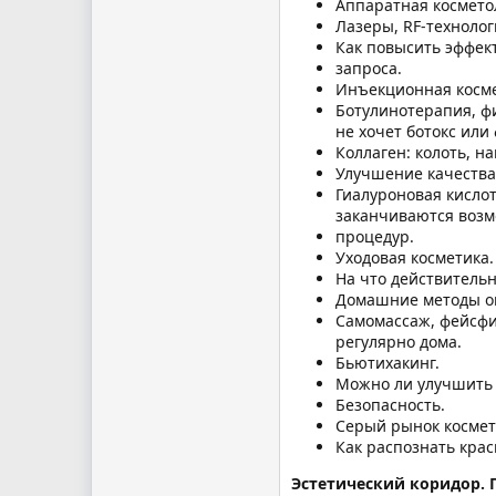
Аппаратная космето
Лазеры, RF-техноло
Как повысить эффек
запроса.
Инъекционная косме
Ботулинотерапия, ф
не хочет ботокс или
Коллаген: колоть, н
Улучшение качества
Гиалуроновая кисло
заканчиваются воз
процедур.
Уходовая косметика.
На что действительн
Домашние методы о
Самомассаж, фейсфи
регулярно дома.
Бьютихакинг.
Можно ли улучшить 
Безопасность.
Серый рынок космет
Как распознать кра
Эстетический коридор. Г