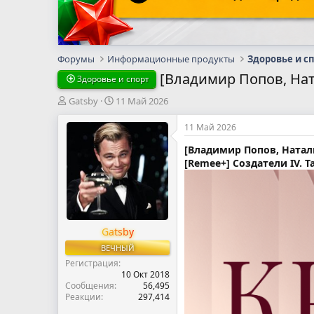
Форумы
Информационные продукты
Здоровье и с
[Владимир Попов, Нат
Здоровье и спорт
А
Д
Gatsby
11 Май 2026
в
а
т
т
11 Май 2026
о
а
[Владимир Попов, Ната
р
н
[Remee+] Создатели IV. 
т
а
е
ч
м
а
ы
л
а
Gatsby
ВЕЧНЫЙ
Регистрация
10 Окт 2018
Сообщения
56,495
Реакции
297,414