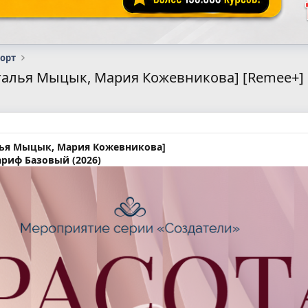
порт
алья Мыцык, Мария Кожевникова] [Remee+] С
лья Мыцык, Мария Кожевникова]
Тариф Базовый (2026)