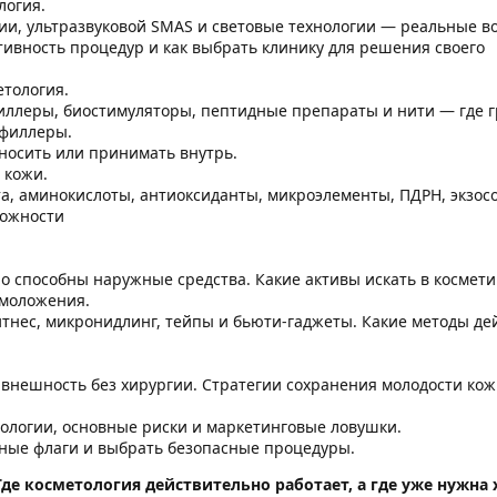
логия.
гии, ультразвуковой SMAS и световые технологии — реальные в
тивность процедур и как выбрать клинику для решения своего
тология.
иллеры, биостимуляторы, пептидные препараты и нити — где г
 филлеры.
аносить или принимать внутрь.
 кожи.
та, аминокислоты, антиоксиданты, микроэлементы, ПДРН, экзос
можности
о способны наружные средства. Какие активы искать в космети
моложения.
тнес, микронидлинг, тейпы и бьюти-гаджеты. Какие методы де
внешность без хирургии. Стратегии сохранения молодости кож
ологии, основные риски и маркетинговые ловушки.
сные флаги и выбрать безопасные процедуры.
де косметология действительно работает, а где уже нужна