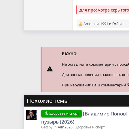
Для просмотра скрытог
Anastasia 1991
и
DrShao
Р
е
а
к
ц
и
и
ВАЖНО:
:
Не оставляйте комментарии с прось
Для восстановления ссылки есть кн
При нарушении Ваш комментарий буд
Похожие темы
[Владимир Попов] 
Здоровье и спорт
пузырь (2026)
Gatsby
1 Авг 2026
Здоровье и спорт