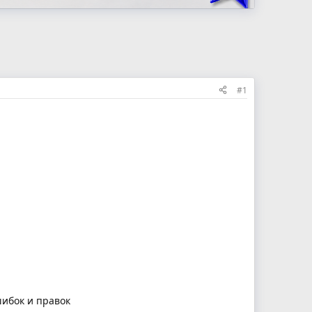
#1
шибок и правок