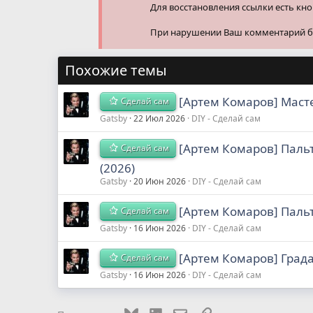
Для восстановления ссылки есть кн
При нарушении Ваш комментарий буд
Похожие темы
[Артем Комаров] Масте
Сделай сам
Gatsby
22 Июл 2026
DIY - Сделай сам
[Артем Комаров] Пальт
Сделай сам
(2026)
Gatsby
20 Июн 2026
DIY - Сделай сам
[Артем Комаров] Пальт
Сделай сам
Gatsby
16 Июн 2026
DIY - Сделай сам
[Артем Комаров] Град
Сделай сам
Gatsby
16 Июн 2026
DIY - Сделай сам
Bluesky
LinkedIn
Электронная почта
Ссылка