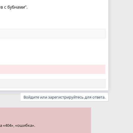
в с бубнами”.
Войдите или зарегистрируйтесь для ответа.
а «404», «ошибка».