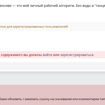
тенсиве — это мой личный рабочий алгоритм. Без воды и “танце
пно для зарегистрированных пользователей!
о содержимого вы должны
войти
или
зарегистрироваться
.
бами обновить / заменить ссылку на скачивание или комментарии тип