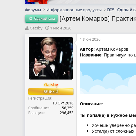
Форумы
Информационные продукты
DIY - Сделай 
[Артем Комаров] Практи
Сделай сам
А
Д
Gatsby
1 Июн 2026
в
а
т
т
1 Июн 2026
о
а
Автор:
Артем Комаров
р
н
Название:
Практикум по 
т
а
е
ч
м
а
ы
л
а
Gatsby
ВЕЧНЫЙ
Регистрация
10 Окт 2018
Описание:
Сообщения
56,359
Реакции
296,453
Ты попал(а) в нужное мес
Хочешь уверенно раб
Устал(а) от сложных