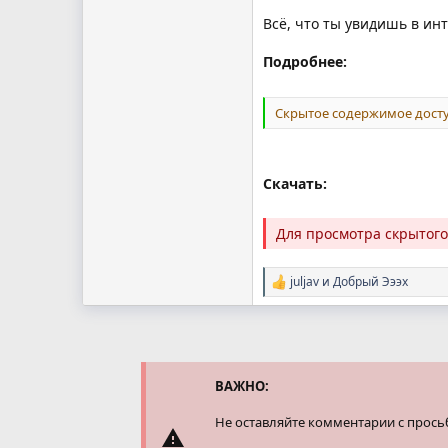
Всё, что ты увидишь в ин
Подробнее:
Скрытое содержимое досту
Скачать:
Для просмотра скрытог
juljav
и
Добрый Эээх
Р
е
а
к
ц
и
и
ВАЖНО:
:
Не оставляйте комментарии с прось