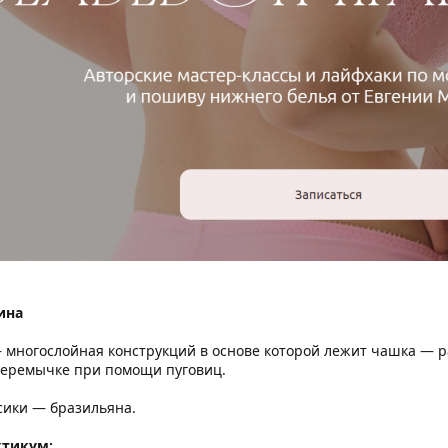
ина
многослойная конструкций в основе которой лежит чашка — ра
перемычке при помощи пуговиц.
сики — бразильяна.
ктикум: