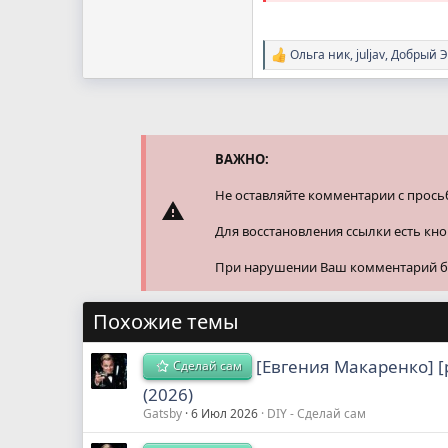
Ольга ник
,
juljav
,
Добрый Э
Р
е
а
к
ц
и
и
ВАЖНО:
:
Не оставляйте комментарии с прось
Для восстановления ссылки есть кн
При нарушении Ваш комментарий буд
Похожие темы
[Евгения Макаренко] [
Сделай сам
(2026)
Gatsby
6 Июл 2026
DIY - Сделай сам