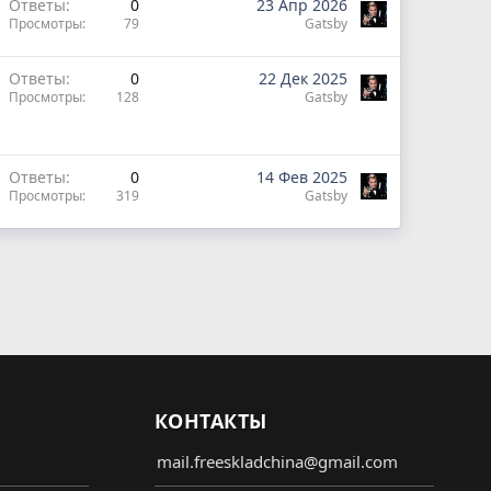
Ответы
0
23 Апр 2026
Просмотры
79
Gatsby
Ответы
0
22 Дек 2025
Просмотры
128
Gatsby
Ответы
0
14 Фев 2025
Просмотры
319
Gatsby
КОНТАКТЫ
mail.freeskladchina@gmail.com