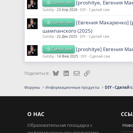
[proshitye, Евгения М
Сделай сам
Gatsby
23 Апр 2026
DIY - Сделай сам
[Евгения Макаренко] [
Сделай сам
шампанского (2025)
Gatsby
22 Дек 2025
DIY - Сделай сам
[proshitye] Евгения М
Сделай сам
Gatsby
14 Фев 2025
DIY - Сделай сам
Bluesky
LinkedIn
Электронная почта
Ссылка
Поделиться:
Форумы
Информационные продукты
DIY - Сделай 
О НАС
ССЫ
Образовательная площадка с
Ново
информационными продуктами.