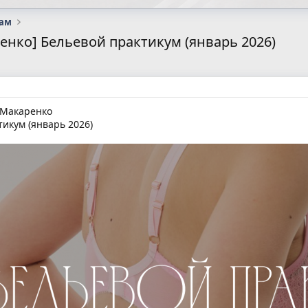
сам
ренко] Бельевой практикум (январь 2026)
я Макаренко
икум (январь 2026)