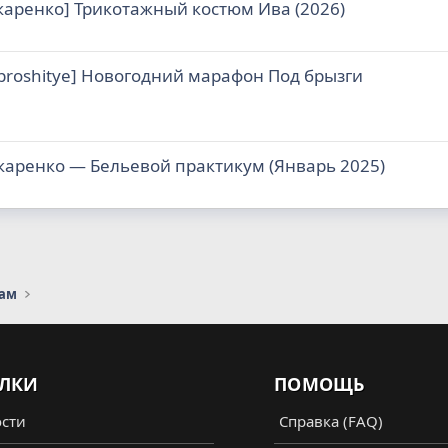
акаренко] Трикотажный костюм Ива (2026)
proshitye] Новогодний марафон Под брызги
акаренко ― Бельевой практикум (Январь 2025)
сам
ЛКИ
ПОМОЩЬ
сти
Справка (FAQ)