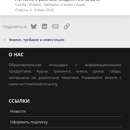
Gatsby
Форекс, трейдинг и инвестиции
Ответы
0
9 Июл 2026
Bluesky
LinkedIn
Электронная почта
Ссылка
Поделиться:
Форекс, трейдинг и инвестиции
О НАС
Образовательная площадка с информационными
продуктами. Курсы, тренинги, книги, уроки, гайды,
материалы на различные тематики. Развивайся вместе с
нами на Freeskladchina.org.
ССЫЛКИ
Новости
Оформить подписку