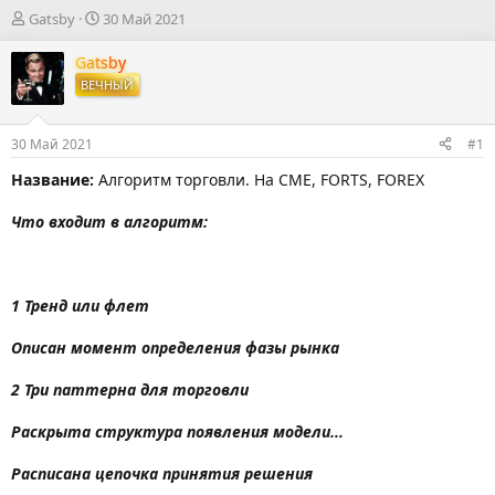
А
Д
Gatsby
30 Май 2021
в
а
т
т
Gatsby
о
а
ВЕЧНЫЙ
р
н
т
а
е
ч
30 Май 2021
#1
м
а
ы
л
Название:
Алгopитм тоpговли. На CME, FORTS, FOREX
а
Что входит в алгоритм:
1 Тренд или флет
Описан момент определения фазы рынка
2 Три паттерна для торговли
Раскрыта структура появления модели...
Расписана цепочка принятия решения