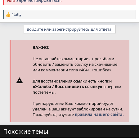
или
зарегистрироваться
.
4tatty
Р
е
а
Войдите или зарегистрируйтесь для ответа.
к
ц
и
и
ВАЖНО:
:
Не оставляйте комментарии с просьбами
обновить / заменить ссылку на скачивание
или комментарии типа «404», «ошибка».
Для восстановления ссылки есть кнопки
«Жалоба / Восстановить ссылку»
в первом
посте темы.
При нарушении Ваш комментарий будет
удален, а Ваш аккаунт заблокирован на сутки.
Пожалуйста, изучите
правила нашего сайта.
Похожие темы