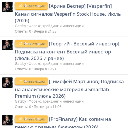
[Арина Веспер] [Vesperfin]
Инвестиции
Канал сигналов Vesperfin Stock House. Июль
(2026)
Gatsby
Форекс, трейдинг и инвестиции
Ответы
0
Вчера в 21:33
[Георгий - Веселый инвестор]
Инвестиции
Подписка на контент Веселый инвестор
(Июль 2026 и ранее)
Gatsby
Форекс, трейдинг и инвестиции
Ответы
0
Вчера в 19:21
[Тимофей Мартынов] Подписка
Инвестиции
на аналитические материалы Smartlab
Premium (июль 2026)
Gatsby
Форекс, трейдинг и инвестиции
Ответы
0
Пятница в 11:06
[ProFinansy] Как копим на
Инвестиции
пенсию с разным бюджетом (2026)