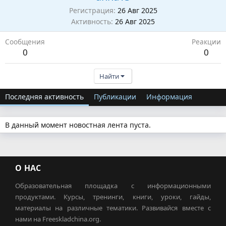
Регистрация
26 Авг 2025
Активность
26 Авг 2025
Сообщения
Реакции
0
0
Найти
Последняя активность
Публикации
Информация
В данный момент новостная лента пуста.
О НАС
Образовательная площадка с информационными
продуктами. Курсы, тренинги, книги, уроки, гайды,
материалы на различные тематики. Развивайся вместе с
нами на Freeskladchina.org.