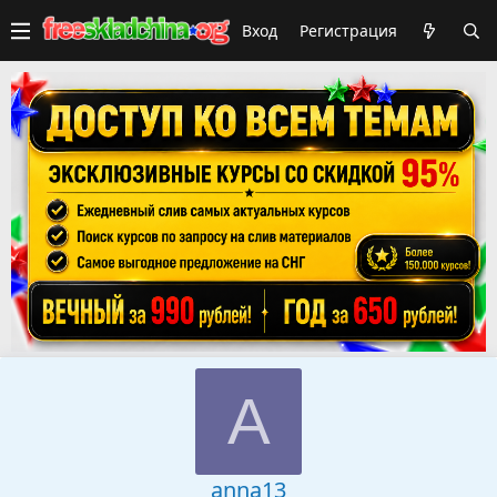
Вход
Регистрация
A
anna13