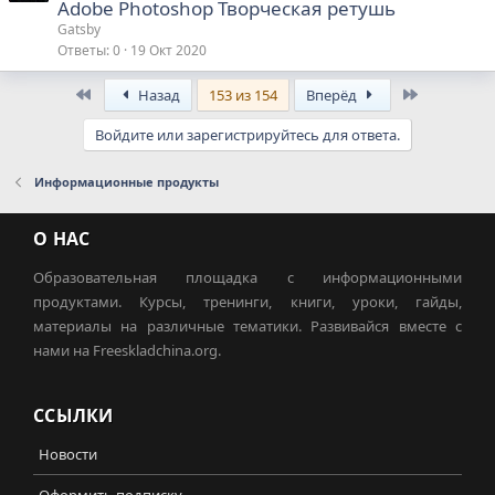
Adobe Photoshop Творческая ретушь
Gatsby
Ответы
0
19 Окт 2020
First
Last
Назад
153 из 154
Вперёд
Войдите или зарегистрируйтесь для ответа.
Информационные продукты
О НАС
Образовательная площадка с информационными
продуктами. Курсы, тренинги, книги, уроки, гайды,
материалы на различные тематики. Развивайся вместе с
нами на Freeskladchina.org.
ССЫЛКИ
Новости
Оформить подписку