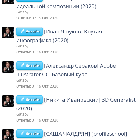
идеальной композиции (2020)
Gatsby
Ответы
0
19 Окт 2020
[Иван Яшуков] Крутая
Дизайн
инфографика (2020)
Gatsby
Ответы
0
19 Окт 2020
[Александр Сераков] Adobe
Дизайн
Illustrator СС. Базовый курс
Gatsby
Ответы
0
19 Окт 2020
[Никита Ивановский] 3D Generalist
Дизайн
(2020)
Gatsby
Ответы
0
19 Окт 2020
[САША ЧАЛДРЯН] [profileschool]
Дизайн