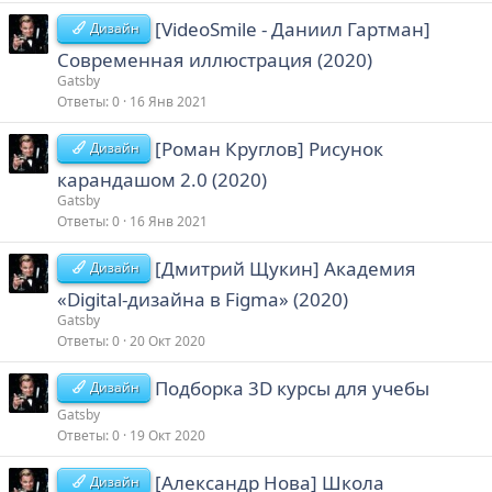
[VideoSmile - Даниил Гартман]
Дизайн
Современная иллюстрация (2020)
Gatsby
Ответы
0
16 Янв 2021
[Роман Круглов] Рисунок
Дизайн
карандашом 2.0 (2020)
Gatsby
Ответы
0
16 Янв 2021
[Дмитрий Щукин] Академия
Дизайн
«Digital-дизайна в Figma» (2020)
Gatsby
Ответы
0
20 Окт 2020
Подборка 3D курсы для учебы
Дизайн
Gatsby
Ответы
0
19 Окт 2020
[Александр Нова] Школа
Дизайн