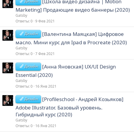
[Школа видео дизайна | Motion
Дизайн
Marketing] Продающие видео баннеры (2020)
Gatsby
Ответы
0
9 Фев 2021
[Валентина Маяцкая] Цифровое
Дизайн
масло. Мини курс для Ipad в Procreate (2020)
Gatsby
Ответы
0
7 Фев 2021
[Анна Яновская] UX/UI Design
Дизайн
Essential (2020)
Gatsby
Ответы
0
16 Янв 2021
[Profileschool - Андрей Козьяков]
Дизайн
Adobe Illustrator. Базовый уровень.
Гибридный курс (2020)
Gatsby
Ответы
0
16 Янв 2021