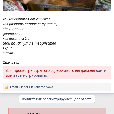
как избавиться от страхов,
как развить правое полушарие,
вдохновение,
фантазию ,
как найти себя,
свой поиск пути в творчестве
Акрил
Масло
Скачать:
Для просмотра скрытого содержимого вы должны
войти
или
зарегистрироваться
.
irma88
,
lenor1
и
ilonamarkova
Р
е
а
Войдите или зарегистрируйтесь для ответа.
к
ц
и
и