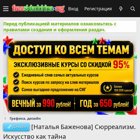
Вход
Регистрация
Перед публикацией материалов ознакомьтесь с
правилами создания и оформления раздач.
Графика, дизайн
[Haтaлья Бaжeнoвa] Cюppеaлизм.
Дизайн
Иcкуccтвo кaк тaйнa