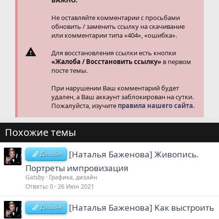
ВАЖНО:
:
Не оставляйте комментарии с просьбами
обновить / заменить ссылку на скачивание
или комментарии типа «404», «ошибка».
Для восстановления ссылки есть кнопки
«Жалоба / Восстановить ссылку»
в первом
посте темы.
При нарушении Ваш комментарий будет
удален, а Ваш аккаунт заблокирован на сутки.
Пожалуйста, изучите
правила нашего сайта.
Похожие темы
[Haтaлья Бaжeнoвa] Живoпиcь.
Дизайн
Пopтpeты импpoвизaция
Gatsby
Графика, дизайн
Ответы
0
26 Июн 2021
[Haтaлья Бaжeнoвa] Kaк выcтpoить
Дизайн