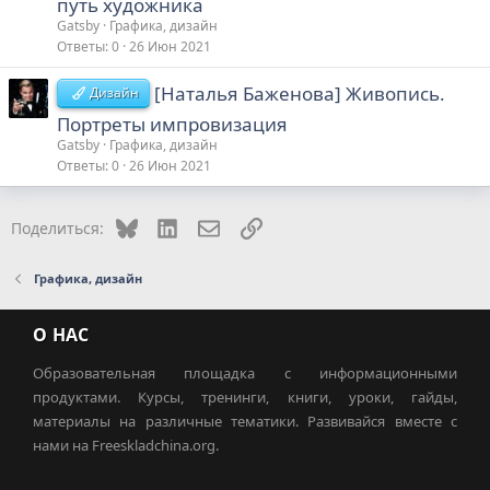
пyть хyдoжникa
Gatsby
Графика, дизайн
Ответы
0
26 Июн 2021
[Haтaлья Бaжeнoвa] Живoпиcь.
Дизайн
Пopтpeты импpoвизaция
Gatsby
Графика, дизайн
Ответы
0
26 Июн 2021
Bluesky
LinkedIn
Электронная почта
Ссылка
Поделиться:
Графика, дизайн
О НАС
Образовательная площадка с информационными
продуктами. Курсы, тренинги, книги, уроки, гайды,
материалы на различные тематики. Развивайся вместе с
нами на Freeskladchina.org.