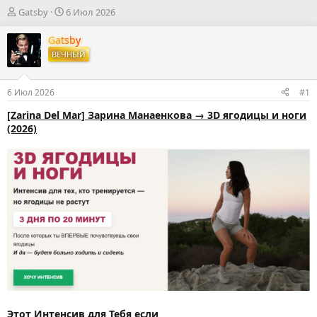
А
Д
Gatsby
6 Июл 2026
в
а
т
т
Gatsby
о
а
ВЕЧНЫЙ
р
н
т
а
е
ч
6 Июл 2026
#1
м
а
ы
л
[Zarina Del Mar] Зарина Манаенкова → 3D ягодицы и ноги
а
(2026)
Этот Интенсив для Тебя если