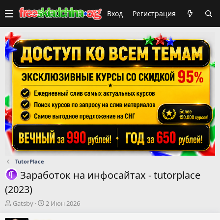
Вход
Регистрация
TutorPlace
Заработок на инфосайтах - tutorplace
(2023)
А
Д
Gatsby
2 Июн 2026
в
а