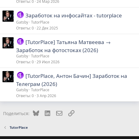
Ответы
0
24 Мар 2026
Заработок на инфосайтах - tutorplace
Gatsby
TutorPlace
Ответы
0
22 Дек 2025
[TutorPlace] Татьяна Матвеева →
Заработок на фотостоках (2026)
Gatsby
TutorPlace
Ответы
0
29 Июл 2026
[TutorPlace, Антон Бачин] Заработок на
Телеграм (2026)
Gatsby
TutorPlace
Ответы
0
3 Апр 2026
Bluesky
LinkedIn
Электронная почта
Ссылка
Поделиться:
TutorPlace