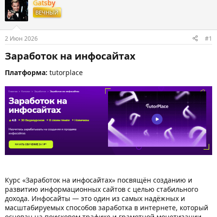
т
т
Gatsby
о
а
ВЕЧНЫЙ
р
н
т
а
е
ч
2 Июн 2026
#1
м
а
ы
л
Заработок на инфосайтах​
а
Платформа:
tutorplace
Курс «Заработок на инфосайтах» посвящён созданию и
развитию информационных сайтов с целью стабильного
дохода. Инфосайты — это один из самых надёжных и
масштабируемых способов заработка в интернете, который
основан на поисковом трафике и грамотной монетизации