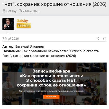
"нет", сохранив хорошие отношения (2026)
А
Д
Gatsby
7 Май 2026
в
а
т
т
Gatsby
о
а
ВЕЧНЫЙ
р
н
т
а
е
ч
7 Май 2026
#1
м
а
ы
л
Автор:
Евгений Яковлев
а
Название:
Как правильно отказывать: 3 способа сказать
"нет", сохранив хорошие отношения (2026)