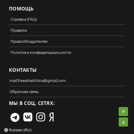
ПОМОЩЬ
Справка (FAQ)
Правила
Правообладателям
Политика конфиденциальности
КОНТАКТЫ
mail.freeskladchina@gmail.com
Обратная связь
МЫ В СОЦ. СЕТЯХ:
Свер
Сниз
Russian (RU)