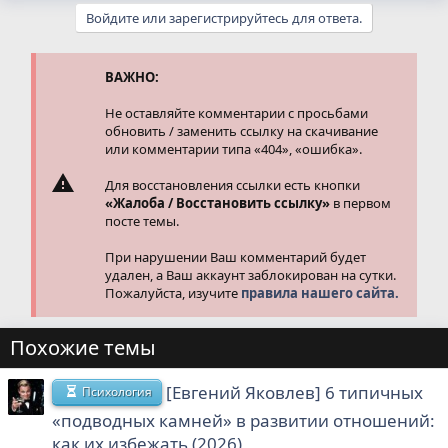
а
Войдите или зарегистрируйтесь для ответа.
к
ц
и
и
ВАЖНО:
:
Не оставляйте комментарии с просьбами
обновить / заменить ссылку на скачивание
или комментарии типа «404», «ошибка».
Для восстановления ссылки есть кнопки
«Жалоба / Восстановить ссылку»
в первом
посте темы.
При нарушении Ваш комментарий будет
удален, а Ваш аккаунт заблокирован на сутки.
Пожалуйста, изучите
правила нашего сайта.
Похожие темы
[Евгений Яковлев] 6 типичных
Психология
«подводных камней» в развитии отношений:
как их избежать (2026)