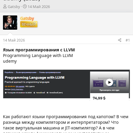
А
Д
Gatsby
14 Май 2026
в
а
т
т
Gatsby
о
а
ВЕЧНЫЙ
р
н
т
а
е
ч
14 Май 2026
#1
м
а
ы
л
Язык программирования с LLVM
а
Programming Language with LLVM
udemy
Как работают языки программирования под капотом? В чем
разница между компилятором и интерпретатором? Что
такое виртуальная машина и JIT-компилятор? А в чем