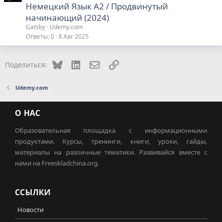
Немецкий Язык А2 / Продвинутый
начинающий (2024)
Gatsby
Udemy.com
Ответы
0
8 Авг 2025
Bluesky
LinkedIn
Электронная почта
Ссылка
Поделиться:
Udemy.com
О НАС
Образовательная площадка с информационными
продуктами. Курсы, тренинги, книги, уроки, гайды,
материалы на различные тематики. Развивайся вместе с
нами на Freeskladchina.org.
ССЫЛКИ
Новости