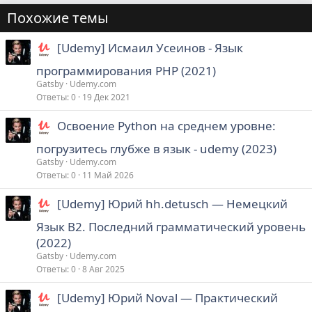
Похожие темы
[Udemy] Исмаил Усеинов - Язык
программирования PHP (2021)
Gatsby
Udemy.com
Ответы
0
19 Дек 2021
Освоение Python на среднем уровне:
погрузитесь глубже в язык - udemy (2023)
Gatsby
Udemy.com
Ответы
0
11 Май 2026
[Udemy] Юрий hh.detusch ― Немецкий
Язык В2. Последний грамматический уровень
(2022)
Gatsby
Udemy.com
Ответы
0
8 Авг 2025
[Udemy] Юрий Noval ― Практический