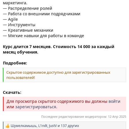
маркетинга.
— Распределение ролей
— Работа со внешними подрядчиками
— Agile
— Инструменты
— Креативные механики
— Мягкие навыки для работы в команде
Курс длится 7 месяцев. Стоимость 14 000 за каждый
месяц обучения.
Подробнее:
Скрытое содержимое доступно для зарегистрированных
пользователей!
Скачать:
Для просмотра скрытого содержимого вы должны
войти
или
зарегистрироваться
.
Последнее редактирование модератором:
12 Апр 2025
Шумелкамышь
,
L1ndt
,
JustV
и 137 других
Р