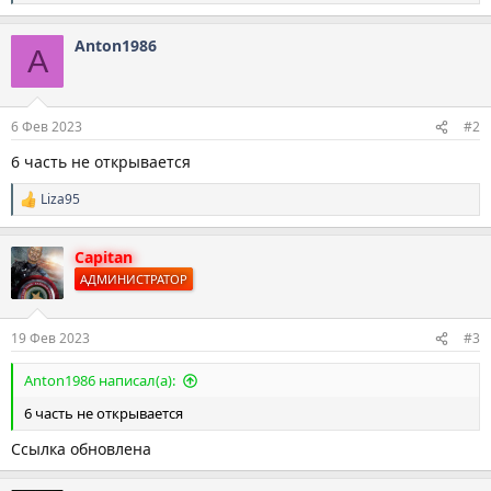
е
а
Anton1986
к
A
ц
и
и
:
6 Фев 2023
#2
6 часть не открывается
Liza95
Р
е
а
Capitan
к
ц
АДМИНИСТРАТОР
и
и
:
19 Фев 2023
#3
Anton1986 написал(а):
6 часть не открывается
Ссылка обновлена