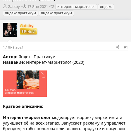
А
Д
Т
Gatsby
17 Янв 2021
интернет-маркетолог
яндекс
в
а
е
яндекс практикум
яндекс.практикум
т
т
г
о
а
и
Gatsby
р
н
ВЕЧНЫЙ
т
а
е
ч
м
а
17 Янв 2021
#1
ы
л
а
Автор:
Яндекс.Практикум
Название:
Интернет-Маркетолог (2020)
Краткое описание:
Интернет-маркетолог
моделирует воронку маркетинга и
улучшает её на всех этапах. Запускает рекламу и управляет
брендом, чтобы пользователи знали о продукте и покупали