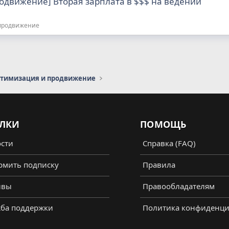
roдвижение] Вторая зарплата в $$$ на ведении
 продвижение
птимизация и продвижение
ЛКИ
ПОМОЩЬ
сти
Справка (FAQ)
мить подписку
Правила
ывы
Правообладателям
ба поддержки
Политика конфиденци