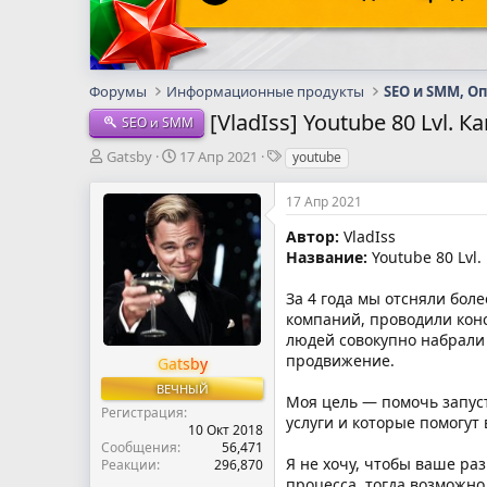
Форумы
Информационные продукты
SEO и SMM, О
[VladIss] Youtube 80 Lvl.
SEO и SMM
А
Д
Т
Gatsby
17 Апр 2021
youtube
в
а
е
т
т
г
17 Апр 2021
о
а
и
р
н
Автор:
VladIss
т
а
Название:
Youtube 80 Lvl.
е
ч
м
а
За 4 года мы отсняли бол
ы
л
компаний, проводили конс
а
людей совокупно набрали 
продвижение.
Gatsby
ВЕЧНЫЙ
Моя цель — помочь запуст
Регистрация
услуги и которые помогут
10 Окт 2018
Сообщения
56,471
Я не хочу, чтобы ваше ра
Реакции
296,870
процесса, тогда возможно