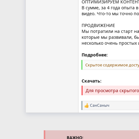
ОПТИМИЗИРУЕМ КОНТЕН
В сумме, за 4 года опыта 
видео. Что-то мы точно по
ПРОДВИЖЕНИЕ
Мы потратили на старт на
которые мы развивали, бы
несколько очень простых и
Подробнее:
Скрытое содержимое досту
Скачать:
Для просмотра скрытог
СанСаныч
Р
е
а
к
ц
и
и
ВАЖНО: