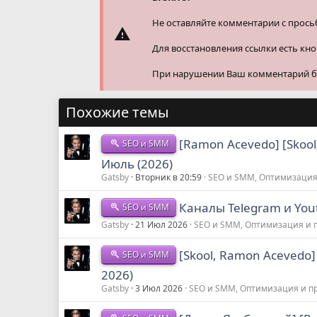
:
Не оставляйте комментарии с прось
Для восстановления ссылки есть кн
При нарушении Ваш комментарий буд
Похожие темы
[Ramon Acevedo] [Skoo
SEO и SMM
Июль (2026)
Gatsby
Вторник в 20:59
SEO и SMM, Оптимизация
Каналы Telegram и Yout
SEO и SMM
Gatsby
21 Июл 2026
SEO и SMM, Оптимизация и
[Skool, Ramon Acevedo
SEO и SMM
2026)
Gatsby
3 Июл 2026
SEO и SMM, Оптимизация и 