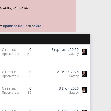
а «404», «ошибка».
те
правила нашего сайта.
Ответы
0
Вторник в 20:59
Просмотры
182
Gatsby
Ответы
0
21 Июл 2026
Просмотры
33
Gatsby
Ответы
0
3 Июл 2026
Просмотры
85
Gatsby
Ответы
0
21 Май 2026