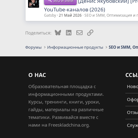
[Денис Якубовский] [P
SEO и SMM
YouTube-каналов (2026)
Gatsby
21 Май 2026
SEO и SMM, Оптимизация и
Bluesky
LinkedIn
Электронная почта
Ссылка
Поделиться:
Форумы
Информационные продукты
SEO и SMM, О
О НАС
ССЫ
Образовательная площадка с
Ново
информационными продуктами.
Офор
Курсы, тренинги, книги, уроки,
гайды, материалы на различные
Отз
тематики. Развивайся вместе с
нами на Freeskladchina.org.
Служ