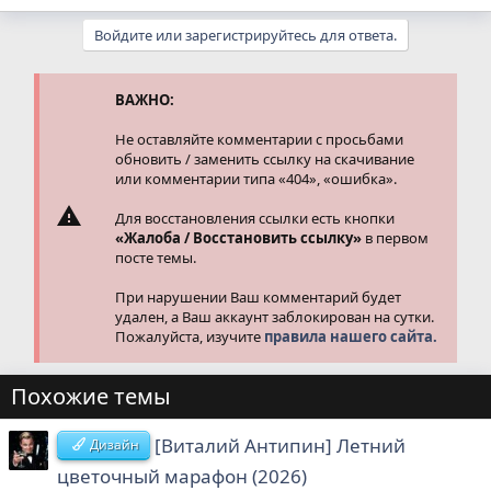
е
а
Войдите или зарегистрируйтесь для ответа.
к
ц
и
и
ВАЖНО:
:
Не оставляйте комментарии с просьбами
обновить / заменить ссылку на скачивание
или комментарии типа «404», «ошибка».
Для восстановления ссылки есть кнопки
«Жалоба / Восстановить ссылку»
в первом
посте темы.
При нарушении Ваш комментарий будет
удален, а Ваш аккаунт заблокирован на сутки.
Пожалуйста, изучите
правила нашего сайта.
Похожие темы
[Виталий Антипин] Летний
Дизайн
цветочный марафон (2026)