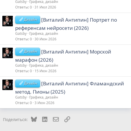
Gatsby
Графика, дизайн
Ответы
0
31 Июл 2026
[Виталий Антипин] Портрет по
Дизайн
референсам нейросети (2026)
Gatsby
Графика, дизайн
Ответы
0
30 Июн 2026
[Виталий Антипин] Морской
Дизайн
марафон (2026)
Gatsby
Графика, дизайн
Ответы
0
15 Июн 2026
[Виталий Антипин] Фламандский
Дизайн
метод. Пионы (2025)
Gatsby
Графика, дизайн
Ответы
0
3 Июн 2026
Bluesky
LinkedIn
Электронная почта
Ссылка
Поделиться: