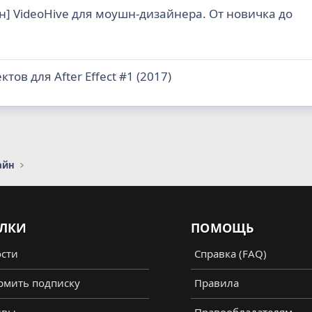
н] VideoHive для моушн-дизайнера. От новичка до
тов для After Effect #1 (2017)
айн
ЛКИ
ПОМОЩЬ
сти
Справка (FAQ)
мить подписку
Правила