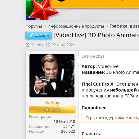
Форумы
Информационные продукты
Графика, диз
[VideoHive] 3D Photo Animator
Дизайн
А
Д
Gatsby
29 Июл 2021
в
а
т
т
29 Июл 2021
о
а
Автор:
VideoHive
р
н
Название:
3D Photo Animato
т
а
е
ч
м
а
Final Cut Pro X
. Этот впе
ы
л
и получения
небольшой 
а
непосредственно в FCPX и
Gatsby
Подробнее:
ВЕЧНЫЙ
Регистрация
Скрытое содержимое досту
10 Окт 2018
Сообщения
56,471
Реакции
296,922
Скачать: