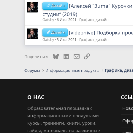
[Алексей "3uma" Курочки
Дизайн
студии” (2019)
Gatsby
6 Июл 2021
Графика, дизайн
[videohive] Подборка проек
Дизайн
Gatsby
3 Июл 2021
Графика, дизайн
Bluesky
LinkedIn
Электронная почта
Ссылка
Поделиться:
Форумы
Информационные продукты
Графика, диз
О НАС
ССЫ
Образовательная площадка с
Ново
информационными продуктами.
Офор
Курсы, тренинги, книги, уроки,
гайды, материалы на различные