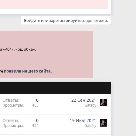
Войдите или зарегистрируйтесь для ответа.
а «404», «ошибка».
те
правила нашего сайта.
Ответы
0
22 Сен 2021
Просмотры
468
Gatsby
Ответы
0
19 Июл 2021
Просмотры
454
Gatsby