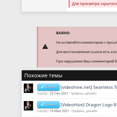
Для просмотра скрытог
ВАЖНО:
Не оставляйте комментарии с прось
Для восстановления ссылки есть кн
При нарушении Ваш комментарий буд
Похожие темы
[videohive.net] Seamless T
Дизайн
Gatsby
22 Сен 2021
Графика, дизайн
[VideoHive] Dragon Logo Rev
Дизайн
Gatsby
19 Июл 2021
Графика, дизайн