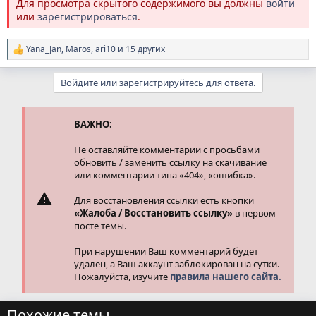
Для просмотра скрытого содержимого вы должны
войти
или
зарегистрироваться
.
Yana_Jan
,
Maros
,
ari10
и 15 других
Р
е
а
Войдите или зарегистрируйтесь для ответа.
к
ц
и
и
ВАЖНО:
:
Не оставляйте комментарии с просьбами
обновить / заменить ссылку на скачивание
или комментарии типа «404», «ошибка».
Для восстановления ссылки есть кнопки
«Жалоба / Восстановить ссылку»
в первом
посте темы.
При нарушении Ваш комментарий будет
удален, а Ваш аккаунт заблокирован на сутки.
Пожалуйста, изучите
правила нашего сайта.
Похожие темы