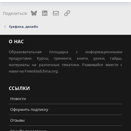
Bluesky
LinkedIn
Электронная почта
Ссылка
Поделиться:
Графика, дизайн
О НАС
Образовательная площадка с информационными
продуктами. Курсы, тренинги, книги, уроки, гайды,
материалы на различные тематики. Развивайся вместе с
нами на Freeskladchina.org.
ССЫЛКИ
Новости
Оформить подписку
Отзывы
Служба поддержки