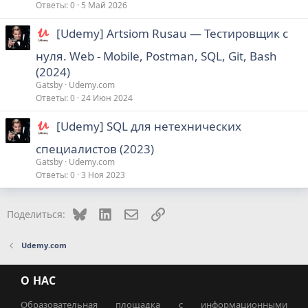
Ответы
0
5 Май 2026
[Udemy] Artsiom Rusau ― Тестировщик с
нуля. Web - Mobile, Postman, SQL, Git, Bash
(2024)
Gatsby
Udemy.com
Ответы
0
24 Июн 2024
[Udemy] SQL для нетехнических
специалистов (2023)
Gatsby
Udemy.com
Ответы
0
3 Ноя 2023
Bluesky
LinkedIn
Электронная почта
Ссылка
Поделиться:
Udemy.com
О НАС
Образовательная площадка с информационными