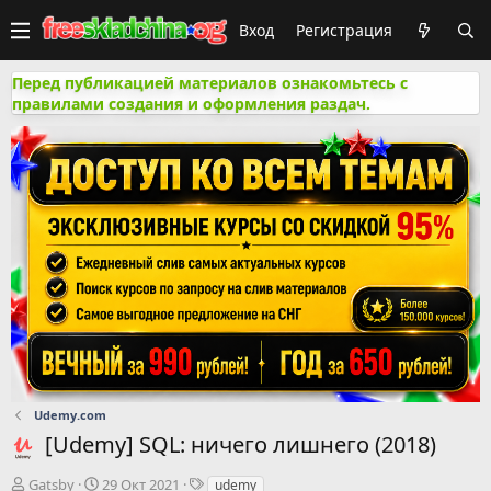
Вход
Регистрация
Перед публикацией материалов ознакомьтесь с
правилами создания и оформления раздач.
Udemy.com
[Udemy] SQL: ничего лишнего (2018)
А
Д
Т
Gatsby
29 Окт 2021
udemy