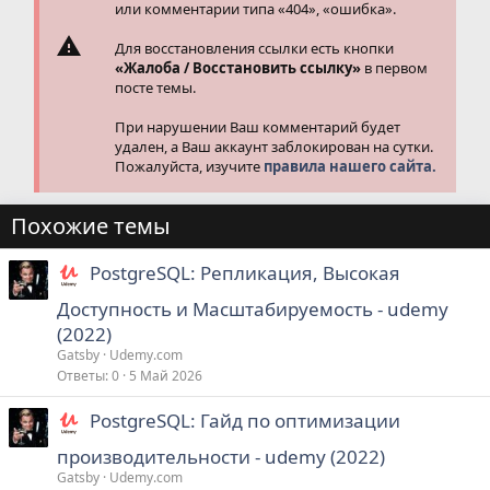
или комментарии типа «404», «ошибка».
Для восстановления ссылки есть кнопки
«Жалоба / Восстановить ссылку»
в первом
посте темы.
При нарушении Ваш комментарий будет
удален, а Ваш аккаунт заблокирован на сутки.
Пожалуйста, изучите
правила нашего сайта.
Похожие темы
PostgreSQL: Репликация, Высокая
Доступность и Масштабируемость - udemy
(2022)
Gatsby
Udemy.com
Ответы
0
5 Май 2026
PostgreSQL: Гайд по оптимизации
производительности - udemy (2022)
Gatsby
Udemy.com