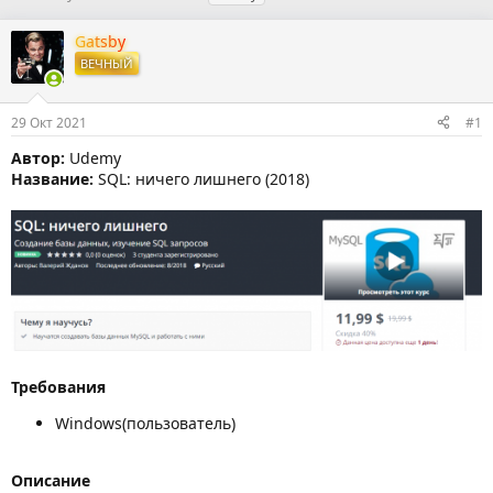
в
а
е
т
т
г
Gatsby
о
а
и
ВЕЧНЫЙ
р
н
т
а
е
ч
29 Окт 2021
#1
м
а
ы
л
Автор:
Udemy
а
Название:
SQL: ничего лишнего (2018)
Требования
Windows(пользователь)
Описание