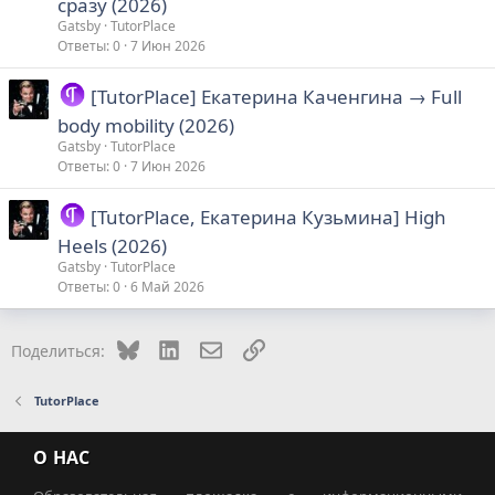
сразу (2026)
Gatsby
TutorPlace
Ответы
0
7 Июн 2026
[TutorPlace] Екатерина Каченгина → Full
body mobility (2026)
Gatsby
TutorPlace
Ответы
0
7 Июн 2026
[TutorPlace, Екатерина Кузьмина] High
Heels (2026)
Gatsby
TutorPlace
Ответы
0
6 Май 2026
Bluesky
LinkedIn
Электронная почта
Ссылка
Поделиться:
TutorPlace
О НАС