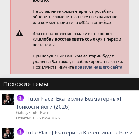
:
Не оставляйте комментарии с просьбами
обновить / заменить ссылку на скачивание
или комментарии типа «404», «ошибка».
Для восстановления ссылки есть кнопки
«Жалоба / Восстановить ссылку»
в первом
посте темы.
При нарушении Ваш комментарий будет
удален, а Ваш аккаунт заблокирован на сутки.
Пожалуйста, изучите
правила нашего сайта.
Похожие темы
[TutorPlace, Екатерина Безматерных]
Тонкости йоги (2026)
Gatsby
TutorPlace
Ответы
0
25 Июн 2026
TutorPlace] Екатерина Каченгина → Всё и