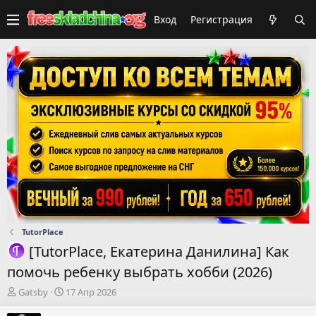
Вход
Регистрация
TutorPlace
[TutorPlace, Екатерина Данилина] Как
помочь ребенку выбрать хобби (2026)
А
Д
Gatsby
17 Апр 2026
в
а