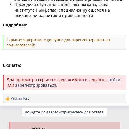
Проходила обучение в престижном канадском
институте Ньюфелда, специализирующемся на
психологии развития и привязанности
Подробнее:
Скрытое содержимое доступно для зарегистрированных
пользователей!
Скачать:
Для просмотра скрытого содержимого вы должны
войти
или
зарегистрироваться
.
Vedmo4ka5
Р
е
а
Войдите или зарегистрируйтесь для ответа.
к
ц
и
и
ВАЖНО: