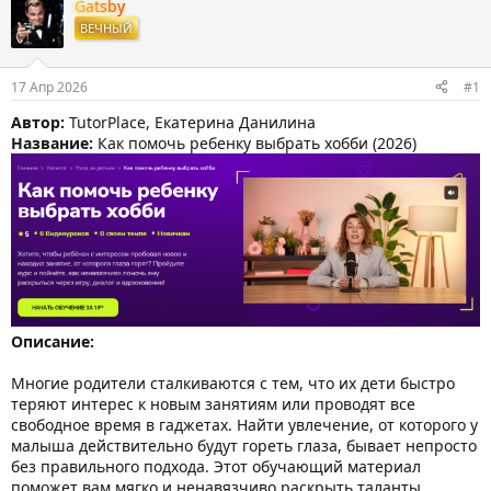
т
т
Gatsby
о
а
ВЕЧНЫЙ
р
н
т
а
е
ч
17 Апр 2026
#1
м
а
ы
л
Автор:
TutorPlace, Екатерина Данилина
а
Название:
Как помочь ребенку выбрать хобби (2026)
Описание:
Многие родители сталкиваются с тем, что их дети быстро
теряют интерес к новым занятиям или проводят все
свободное время в гаджетах. Найти увлечение, от которого у
малыша действительно будут гореть глаза, бывает непросто
без правильного подхода. Этот обучающий материал
поможет вам мягко и ненавязчиво раскрыть таланты