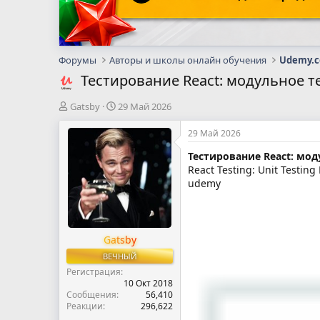
Форумы
Авторы и школы онлайн обучения
Udemy.
Тестирование React: модульное те
А
Д
Gatsby
29 Май 2026
в
а
т
т
29 Май 2026
о
а
Тестирование React: мод
р
н
React Testing: Unit Testing
т
а
е
ч
udemy
м
а
ы
л
а
Gatsby
ВЕЧНЫЙ
Регистрация
10 Окт 2018
Сообщения
56,410
Реакции
296,622