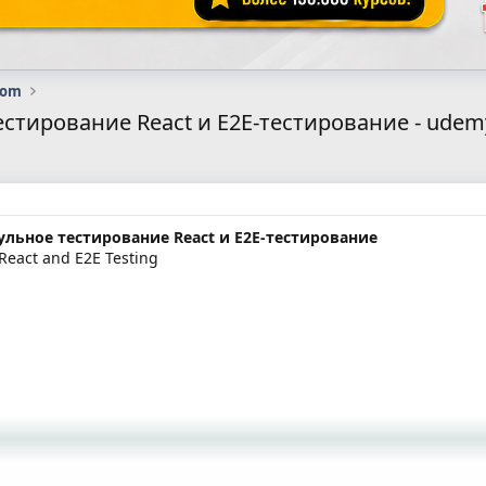
com
стирование React и E2E-тестирование - udemy
ульное тестирование React и E2E-тестирование
 React and E2E Testing