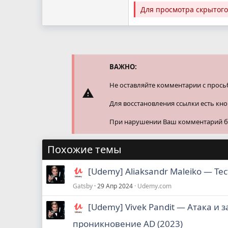
Для просмотра скрытог
ВАЖНО:
Не оставляйте комментарии с прось
Для восстановления ссылки есть кн
При нарушении Ваш комментарий буд
Похожие темы
[Udemy] Aliaksandr Maleiko ― Те
Gatsby
29 Апр 2024
Udemy.com
[Udemy] Vivek Pandit ― Атака и з
проникновение AD (2023)