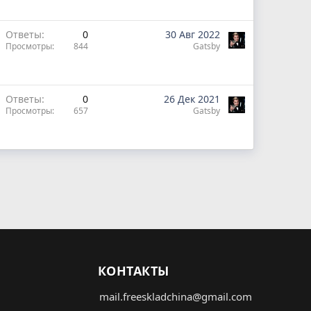
Ответы
0
30 Авг 2022
Просмотры
844
Gatsby
Ответы
0
26 Дек 2021
Просмотры
657
Gatsby
КОНТАКТЫ
mail.freeskladchina@gmail.com