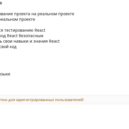
в
ование проекта на реальном проекте
реальном проекте
ся тестированию React
 код React безопасным
ь свои навыки и знания React
свой код
языке
пно для зарегистрированных пользователей!