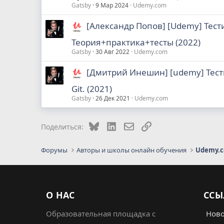
Gatsby
9 Мар 2024
Udemy.com
[Александр Попов] [Udemy] Тест
Теория+практика+тесты (2022)
Gatsby
30 Авг 2022
Udemy.com
[Дмитрий Инешин] [udemy] Тести
Git. (2021)
Gatsby
26 Дек 2021
Udemy.com
Bluesky
LinkedIn
Электронная почта
Ссылка
Поделиться:
Форумы
Авторы и школы онлайн обучения
Udemy.
О НАС
ССЫ
Образовательная площадка с
Ново