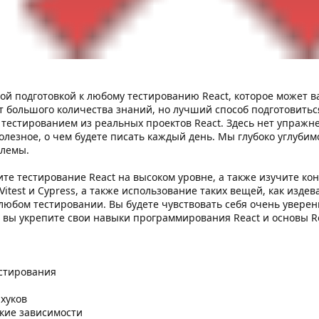
ной подготовкой к любому тестированию React, которое может в
т большого количества знаний, но лучший способ подготовиться
 с тестированием из реальных проектов React. Здесь нет упражн
полезное, о чем будете писать каждый день. Мы глубоко углуби
блемы.
ите тестирование React на высоком уровне, а также изучите ко
itest и Cypress, а также использование таких вещей, как изд
 любом тестировании. Вы будете чувствовать себя очень уверенн
о, вы укрепите свои навыки программирования React и основы Re
стирования
 хуков
кие зависимости