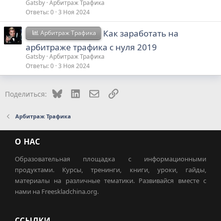
Gatsby
Арбитраж Трафика
Ответы
0
3 Ноя 2024
Как заработать на
Арбитраж Трафика
арбитраже трафика с нуля 2019
Gatsby
Арбитраж Трафика
Ответы
0
3 Ноя 2024
Bluesky
LinkedIn
Электронная почта
Ссылка
Поделиться:
Арбитраж Трафика
О НАС
Образовательная площадка с информационными
продуктами. Курсы, тренинги, книги, уроки, гайды,
материалы на различные тематики. Развивайся вместе с
нами на Freeskladchina.org.
ССЫЛКИ