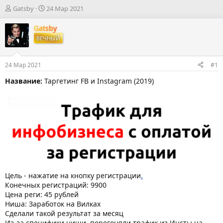
А
Д
Gatsby
24 Мар 2021
в
а
т
т
Gatsby
о
а
ВЕЧНЫЙ
р
н
т
а
е
ч
24 Мар 2021
#1
м
а
ы
л
Название:
Таргетинг FB и Instagram (2019)
а
Цель - нажатие на кнопку регистрации
.
Конечных регистраций: 9900
Цена реги: 45 рублей
Ниша: Заработок на Вилках
Сделали такой результат за месяц
Из-за специфики ниши, перегоняли трафик из Инсты на