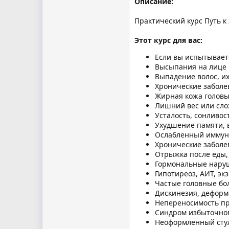
Описание:
Практический курс Путь к
Этот курс для вас:
Если вы испытывает
Высыпания на лице 
Выпадение волос, их
Хронические заболев
Жирная кожа головы,
Лишний вес или сло
Усталость, сонливос
Ухудшение памяти, 
Ослабленный иммун
Хронические заболе
Отрыжка после еды, 
Гормональные наруш
Гипотиреоз, АИТ, эк
Частые головные бо
Дискинезия, деформ
Непереносимость пр
Синдром избыточног
Неоформленный стул 