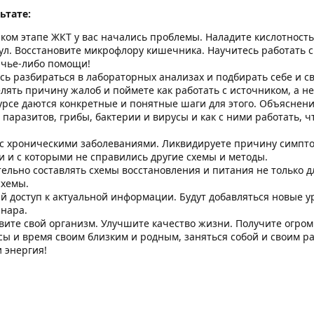
ьтате:
аком этапе ЖКТ у вас начались проблемы. Наладите кислотность
ул. Восстановите микрофлору кишечника. Научитесь работать с
 чье-либо помощи!
сь разбираться в лабораторных анализах и подбирать себе и с
елять причину жалоб и поймете как работать с источником, а н
курсе даются конкретные и понятные шаги для этого. Объяснен
 паразитов, грибы, бактерии и вирусы и как с ними работать,
 с хроническими заболеваниями. Ликвидируете причину симпт
и и с которыми не справились другие схемы и методы.
ельно составлять схемы восстановления и питания не только для
схемы.
 доступ к актуальной информации. Будут добавляться новые ур
нара.
вите свой организм. Улучшите качество жизни. Получите огро
сы и время своим близким и родным, заняться собой и своим р
и энергия!