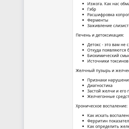
Изжога. Как нас об
Гэбр
Расшифровка копро
Ферменты
Заживление слизист
Печень и детоксикация:
Детокс - это вам не 
Откуда появляются 
Биохимический смыс
Источники токсинов
Желчный пузырь и желчео
Признаки нарушени
Диагностика
Застой желчи и его 
Желчегонные средс
Хроническое воспаление:
Как искать воспален
Ферритин показател
Как определить жел