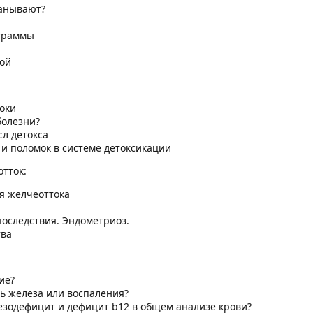
манывают?
граммы
ой
соки
болезни?
л детокса
 и поломок в системе детоксикации
тток:
я желчеоттока
последствия. Эндометриоз.
тва
ие?
ь железа или воспаления?
езодефицит и дефицит b12 в общем анализе крови?