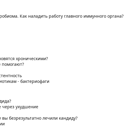
робиома. Как наладить работу главного иммунного органа?
новятся хроническими?
е помогают?
стентность
иотикам - бактериофаги
дида?
е через ухудшение
 вы безрезультатно лечили кандиду?
ии