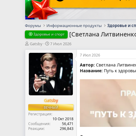
Форумы
Информационные продукты
Здоровье и с
[Светлана Литвиненко]
Здоровье и спорт
А
Д
Gatsby
7 Июл 2026
в
а
т
т
7 Июл 2026
о
а
Автор:
Светлана Литвине
р
н
Название:
Путь к здоровь
т
а
е
ч
м
а
ы
л
а
Gatsby
ВЕЧНЫЙ
Регистрация
10 Окт 2018
Сообщения
56,471
Реакции
296,843