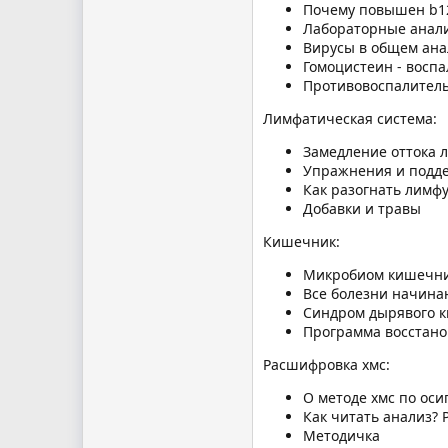
Почему повышен b1
Лабораторные анали
Вирусы в общем ана
Гомоцистеин - воспа
Противовоспалител
Лимфатическая система:
Замедление оттока 
Упражнения и подд
Как разогнать лимфу
Добавки и травы
Кишечник:
Микробиом кишечн
Все болезни начина
Синдром дырявого 
Программа восстано
Расшифровка хмс:
О методе хмс по оси
Как читать анализ?
Методичка