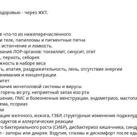
 здоровью - через ЖКТ.
е что-то из нижеперечисленного
и теле, папилломы и пигментные пятна
 истончение и ломкость.
ания ЛОР-органов: тонзиллит, синусит, отит
 перхоть, себорея
жность в наборе веса
ть, апатия, раздражительность, лень, отсутствие энергии
внимания и концентрации
итет
вания мочеполовой системы и вирусы
горечь во рту, неприятный запах изо рта
ения, ПМС и болезненные менструации, эндометриоз, мастопа
зема, псориаз
ли
ация желчного, изжога, ГЭБР, структурные изменения поджелу
одуктов и аллергические реакции
о бактериального роста (СИБР), дисбактериоз кишечника, син
- запоры или диарея. Вздутия, спазмы и дискомфорт после еды