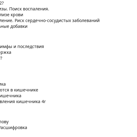
2?
зы. Поиск воспаления.
лизе крови
ление. Риск сердечно-сосудистых заболеваний
ьные добавки
лимфы и последствия
ержка
?
ика
ются в кишечнике
кишечника
вления кишечника 4r
пову
 Расшифровка