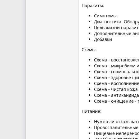
Паразиты:
Симптомы.
Диагностика. Обнар
Цель жизни паразит
Дополнительные ана
Добавки
Схемы:
Схема - восстановле
Схема - микробиом 
Схема - гормональн
Схема - здоровье щ
Схема - восполнени
Схема - чистая кожа
Схема - антикандида
Схема - очищение -
Питание:
Нужно ли отказывать
Провоспалительные
Пищевые неперенос