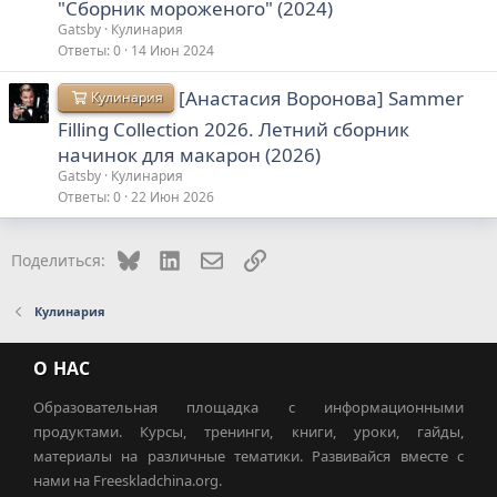
"Сборник мороженого" (2024)
Gatsby
Кулинария
Ответы
0
14 Июн 2024
[Анастасия Воронова] Sammer
Кулинария
Filling Collection 2026. Летний сборник
начинок для макарон (2026)
Gatsby
Кулинария
Ответы
0
22 Июн 2026
Bluesky
LinkedIn
Электронная почта
Ссылка
Поделиться:
Кулинария
О НАС
Образовательная площадка с информационными
продуктами. Курсы, тренинги, книги, уроки, гайды,
материалы на различные тематики. Развивайся вместе с
нами на Freeskladchina.org.