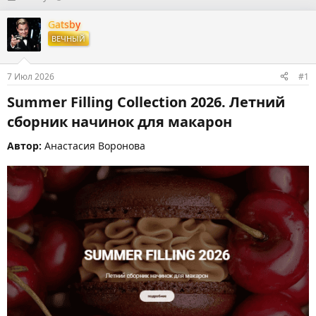
в
а
т
т
Gatsby
о
а
ВЕЧНЫЙ
р
н
т
а
е
ч
7 Июл 2026
#1
м
а
ы
л
Summer Filling Collection 2026. Летний
а
сборник начинок для макарон​
Автор:
Анастасия Воронова