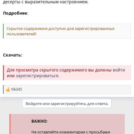
десерты с выразительным настроением.
Подробнее
:
Скрытое содержимое доступно для зарегистрированных
пользователей!
Скачать:
Для просмотра скрытого содержимого вы должны
войти
или
зарегистрироваться
.
Vik345
Р
е
а
Войдите или зарегистрируйтесь для ответа.
к
ц
и
и
ВАЖНО:
:
Не оставляйте комментарии с просьбами