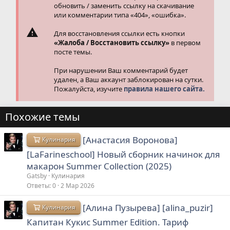
обновить / заменить ссылку на скачивание
или комментарии типа «404», «ошибка».
Для восстановления ссылки есть кнопки
«Жалоба / Восстановить ссылку»
в первом
посте темы.
При нарушении Ваш комментарий будет
удален, а Ваш аккаунт заблокирован на сутки.
Пожалуйста, изучите
правила нашего сайта.
Похожие темы
[Анастасия Воронова]
Кулинария
[LaFarineschool] Новый сборник начинок для
макарон Summer Collection (2025)
Gatsby
Кулинария
Ответы
0
2 Мар 2026
[Алина Пузырева] [alina_puzir]
Кулинария
Капитан Кукис Summer Edition. Тариф