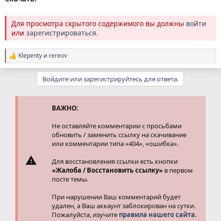
Для просмотра скрытого содержимого вы должны
войти
или
зарегистрироваться
.
Klepenty
и
rereov
Р
е
а
Войдите или зарегистрируйтесь для ответа.
к
ц
и
и
ВАЖНО:
:
Не оставляйте комментарии с просьбами
обновить / заменить ссылку на скачивание
или комментарии типа «404», «ошибка».
Для восстановления ссылки есть кнопки
«Жалоба / Восстановить ссылку»
в первом
посте темы.
При нарушении Ваш комментарий будет
удален, а Ваш аккаунт заблокирован на сутки.
Пожалуйста, изучите
правила нашего сайта.