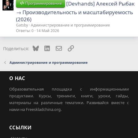
[Devhands] Алексей Рыбак
Программирование
→ Производительность и масштабируемость
(2026)
Gatsby
Администрирование и программирование
Ответы
0
14 Май 2026
Bluesky
LinkedIn
Электронная почта
Ссылка
Поделиться:
Администрирование и программирование
О НАС
Образовательная площадка с информационными
продуктами. Курсы, тренинги, книги, уроки, гайды,
материалы на различные тематики. Развивайся вместе с
нами на Freeskladchina.org.
ССЫЛКИ