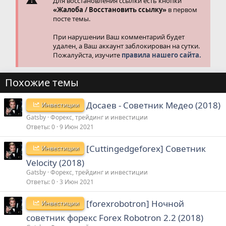
Для восстановления ссылки есть кнопки
«Жалоба / Восстановить ссылку»
в первом
посте темы.
При нарушении Ваш комментарий будет
удален, а Ваш аккаунт заблокирован на сутки.
Пожалуйста, изучите
правила нашего сайта.
Похожие темы
Досаев - Советник Медео (2018)
Инвестиции
Gatsby
Форекс, трейдинг и инвестиции
Ответы
0
9 Июн 2021
[Сuttingedgeforex] Советник
Инвестиции
Velocity (2018)
Gatsby
Форекс, трейдинг и инвестиции
Ответы
0
3 Июн 2021
[forexrobotron] Ночной
Инвестиции
советник форекс Forex Robotron 2.2 (2018)