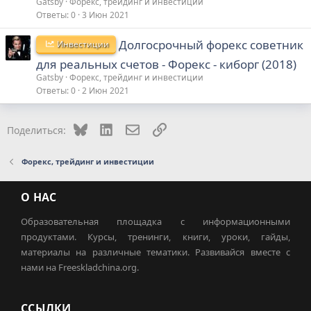
Gatsby
Форекс, трейдинг и инвестиции
Ответы
0
3 Июн 2021
Долгосрочный форекс советник
Инвестиции
для реальных счетов - Форекс - киборг (2018)
Gatsby
Форекс, трейдинг и инвестиции
Ответы
0
2 Июн 2021
Bluesky
LinkedIn
Электронная почта
Ссылка
Поделиться:
Форекс, трейдинг и инвестиции
О НАС
Образовательная площадка с информационными
продуктами. Курсы, тренинги, книги, уроки, гайды,
материалы на различные тематики. Развивайся вместе с
нами на Freeskladchina.org.
ССЫЛКИ