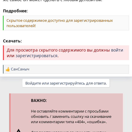
Подробнее:
Скрытое содержимое доступно для зарегистрированных
пользователей!
Скачать:
Для просмотра скрытого содержимого вы должны
войти
или
зарегистрироваться
.
СанСаныч
Р
е
а
Войдите или зарегистрируйтесь для ответа.
к
ц
и
и
ВАЖНО:
:
Не оставляйте комментарии с просьбами
обновить / заменить ссылку на скачивание
или комментарии типа «404», «ошибка».