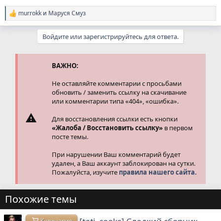
murrokk
и
Маруся Смуз
Р
е
а
Войдите или зарегистрируйтесь для ответа.
к
ц
и
и
ВАЖНО:
:
Не оставляйте комментарии с просьбами
обновить / заменить ссылку на скачивание
или комментарии типа «404», «ошибка».
Для восстановления ссылки есть кнопки
«Жалоба / Восстановить ссылку»
в первом
посте темы.
При нарушении Ваш комментарий будет
удален, а Ваш аккаунт заблокирован на сутки.
Пожалуйста, изучите
правила нашего сайта.
Похожие темы
Кулинария