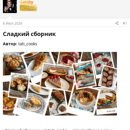
т
т
Gatsby
о
а
ВЕЧНЫЙ
р
н
т
а
е
ч
6 Июл 2026
#1
м
а
ы
л
Сладкий сборник​
а
Автор:
tati_cooks