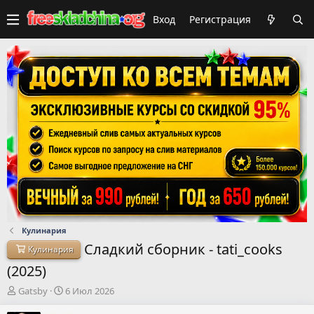
Вход
Регистрация
Кулинария
Сладкий сборник - tati_cooks
Кулинария
(2025)
А
Д
Gatsby
6 Июл 2026
в
а