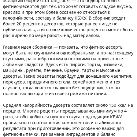
«Сладкий сборник» от tati_cooks — это подборка новых
фитнес-десертов для тех, кто хочет готовить сладкое вкусно,
красиво и при этом более осознанно относиться к
калорийности, составу и балансу КБЖУ. В сборник входит
более 20 рецептов десертов, которые ранее нигде не
публиковались, а итоговое количество рецептов может быть
расширено по мере работы над материалом.
Главная идея сборника — показать, что фитнес-десерты
могут быть не скучными и однообразными, а по-настоящему
вкусными, разнообразными и похожими на привычные
любимые сладости. Здесь есть пироги, торты, чизкейки,
маффины, рулеты, печенье, брауни, тарты и муссовые
десерты. Такие рецепты подойдут для домашнего чаепития,
перекусов, праздничного стола, семейного меню и тех
случаев, когда хочется сладкого без ощущения, что вы
полностью выходите из своего режима питания.
Средняя калорийность десерта составляет около 150 ккал на
порцию. Многие рецепты переделывались минимум по 4
раза, чтобы добиться нужного вкуса, подходящих КБЖУ,
правильного соотношения компонентов и стабильного
результата при приготовлении. Это особенно важно для
фитнес-выпечки, где замена ингредиентов и баланс