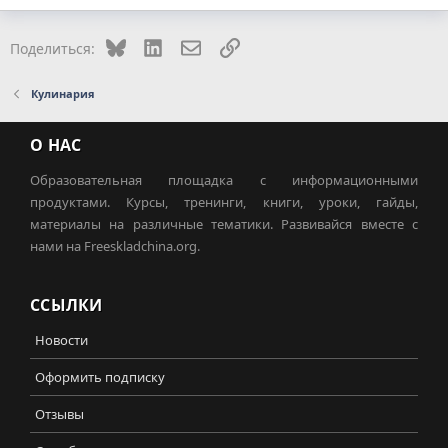
Bluesky
LinkedIn
Электронная почта
Ссылка
Поделиться:
Кулинария
О НАС
Образовательная площадка с информационными
продуктами. Курсы, тренинги, книги, уроки, гайды,
материалы на различные тематики. Развивайся вместе с
нами на Freeskladchina.org.
ССЫЛКИ
Новости
Оформить подписку
Отзывы