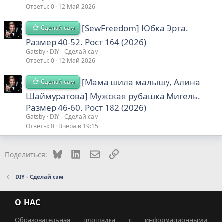
Ответы
0
12 Май 2026
[SewFreedom] Юбка Эрта.
Сделай сам
Размер 40-52. Рост 164 (2026)
Gatsby
DIY - Сделай сам
Ответы
0
12 Май 2026
[Мама шила малышу, Алина
Сделай сам
Шаймуратова] Мужская рубашка Мигель.
Размер 46-60. Рост 182 (2026)
Gatsby
DIY - Сделай сам
Ответы
0
Вчера в 19:15
Bluesky
LinkedIn
Электронная почта
Ссылка
Поделиться:
DIY - Сделай сам
О НАС
Образовательная площадка с информационными