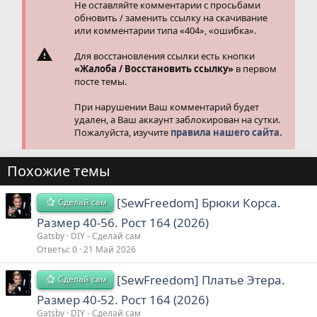
Не оставляйте комментарии с просьбами
обновить / заменить ссылку на скачивание
или комментарии типа «404», «ошибка».
Для восстановления ссылки есть кнопки
«Жалоба / Восстановить ссылку»
в первом
посте темы.
При нарушении Ваш комментарий будет
удален, а Ваш аккаунт заблокирован на сутки.
Пожалуйста, изучите
правила нашего сайта.
Похожие темы
[SewFreedom] Брюки Корса.
Сделай сам
Размер 40-56. Рост 164 (2026)
Gatsby
DIY - Сделай сам
Ответы
0
21 Май 2026
[SewFreedom] Платье Этера.
Сделай сам
Размер 40-52. Рост 164 (2026)
Gatsby
DIY - Сделай сам