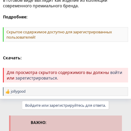
в готовом виде выглядит как изделие из коллекции
современного премиального бренда.
Подробнее:
Скрытое содержимое доступно для зарегистрированных
пользователей!
Скачать:
Для просмотра скрытого содержимого вы должны
войти
или
зарегистрироваться
.
jollygood
Р
е
а
Войдите или зарегистрируйтесь для ответа.
к
ц
и
и
ВАЖНО:
: