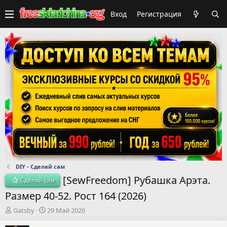
Вход
Регистрация
DIY - Сделай сам
[SewFreedom] Рубашка Арэта.
Сделай сам
Размер 40-52. Рост 164 (2026)
А
Д
Gatsby
29 Май 2026
в
а