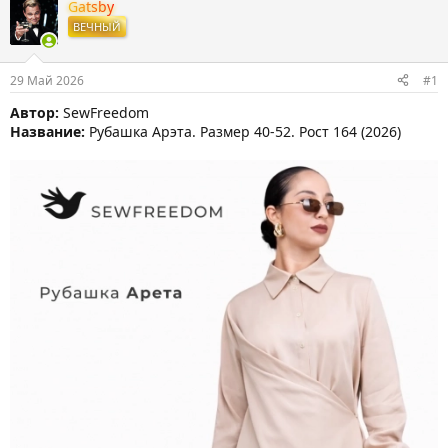
т
т
Gatsby
о
а
ВЕЧНЫЙ
р
н
т
а
е
ч
29 Май 2026
#1
м
а
ы
л
Автор:
SewFreedom
а
Название:
Рубашка Арэта. Размер 40-52. Рост 164 (2026)