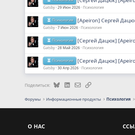
[Сергей Дацюк] [Apeir
Gatsby
29 Июн 2026
Психология
[Apeiron] Сергей Дац
Психология
Gatsby
7 Июн 2026
Психология
[Сергей Дацюк] [Apeir
Психология
Gatsby
28 Май 2026
Психология
[Сергей Дацюк] [Apeir
Психология
Gatsby
30 Апр 2026
Психология
Bluesky
LinkedIn
Электронная почта
Ссылка
Поделиться:
Форумы
Информационные продукты
Психология
О НАС
ССЫ