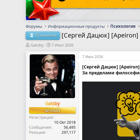
Форумы
Информационные продукты
Психология
[Сергей Дацюк] [Apeiron]
Психология
А
Д
Gatsby
7 Июл 2026
в
а
т
т
7 Июл 2026
о
а
[Сергей Дацюк] [Apeiron]
р
н
За пределами философии.
т
а
е
ч
м
а
ы
л
а
Gatsby
ВЕЧНЫЙ
Регистрация
10 Окт 2018
Сообщения
56,495
Реакции
297,117