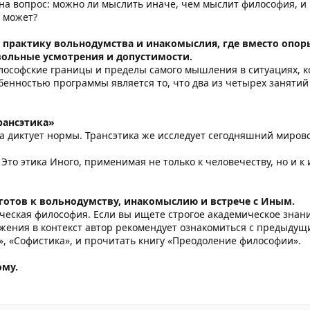
а вопрос: можно ли мыслить иначе, чем мыслит философия, и в
е может?
й практику вольнодумства и инакомыслия, где вместо опор
вольные усмотрения и допустимости.
лософские границы и пределы самого мышления в ситуациях, 
бенностью программы является то, что два из четырех занятий
рансэтика»
а диктует нормы. Трансэтика же исследует сегодняшний мирово
 Это этика Иного, применимая не только к человечеству, но и 
о готов к вольнодумству, инакомыслию и встрече с Иным.
ческая философия. Если вы ищете строгое академическое знание
ружения в контекст автор рекомендует ознакомиться с предыд
», «Софистика», и прочитать книгу «Преодоление философии».
ому.