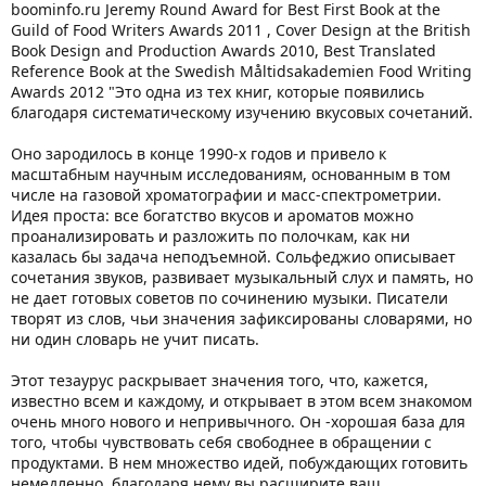
boominfo.ru Jeremy Round Award for Best First Book at the
Guild of Food Writers Awards 2011 , Cover Design at the British
Book Design and Production Awards 2010, Best Translated
Reference Book at the Swedish Måltidsakademien Food Writing
Awards 2012 "Это одна из тех книг, которые появились
благодаря систематическому изучению вкусовых сочетаний.
Оно зародилось в конце 1990-х годов и привело к
масштабным научным исследованиям, основанным в том
числе на газовой хроматографии и масс-спектрометрии.
Идея проста: все богатство вкусов и ароматов можно
проанализировать и разложить по полочкам, как ни
казалась бы задача неподъемной. Сольфеджио описывает
сочетания звуков, развивает музыкальный слух и память, но
не дает готовых советов по сочинению музыки. Писатели
творят из слов, чьи значения зафиксированы словарями, но
ни один словарь не учит писать.
Этот тезаурус раскрывает значения того, что, кажется,
известно всем и каждому, и открывает в этом всем знакомом
очень много нового и непривычного. Он -хорошая база для
того, чтобы чувствовать себя свободнее в обращении с
продуктами. В нем множество идей, побуждающих готовить
немедленно, благодаря нему вы расширите ваш