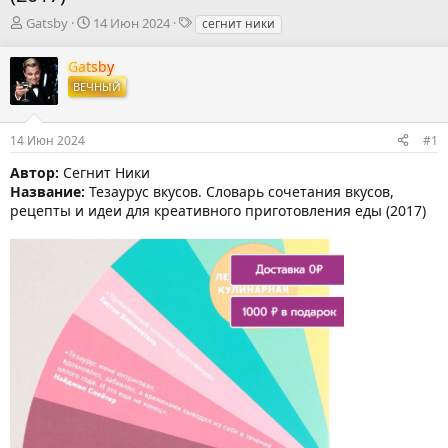
А
Д
Т
Gatsby
14 Июн 2024
сегнит ники
в
а
е
т
т
г
Gatsby
о
а
и
ВЕЧНЫЙ
р
н
т
а
е
ч
14 Июн 2024
#1
м
а
ы
л
Автор:
Сегнит Ники
а
Название:
Тезаурус вкусов. Словарь сочетания вкусов,
рецепты и идеи для креативного приготовления еды (2017)