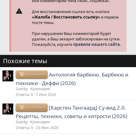
или комментарии типа «404», «ошибка».
Для восстановления ссылки есть кнопки
«Жалоба / Восстановить ссылку»
в первом
посте темы.
При нарушении Ваш комментарий будет
удален, а Ваш аккаунт заблокирован на сутки.
Пожалуйста, изучите
правила нашего сайта.
Похожие темы
Антология барбекю. Барбекю и
Кулинария
пикники - Деффи (2026)
Gatsby
Кулинария
Ответы
0
2 Июл 2026
[Карстен Тангаард] Су-вид 2.0.
Кулинария
Рецепты, техники, советы и хитрости (2026)
Gatsby
Кулинария
Ответы
0
23 Июн 2026