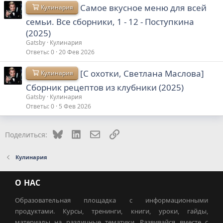
Самое вкусное меню для всей
Кулинария
семьи. Все сборники, 1 - 12 - Поступкина
(2025)
Gatsby
Кулинария
Ответы
0
20 Фев 2026
[С охотки, Светлана Маслова]
Кулинария
Сборник рецептов из клубники (2025)
Gatsby
Кулинария
Ответы
0
5 Фев 2026
Bluesky
LinkedIn
Электронная почта
Ссылка
Поделиться:
Кулинария
О НАС
Образовательная площадка с информационными
продуктами. Курсы, тренинги, книги, уроки, гайды,
материалы на различные тематики. Развивайся вместе с