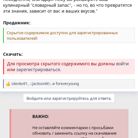
кулинарный "словарный запас", - но то, во что превратятся
эти знания, зависит от вас и ваших вкусов."
Продажник:
Скрытое содержимое доступно для зарегистрированных
пользователей!
Скачать:
Для просмотра скрытого содержимого вы должны
войти
или
зарегистрироваться
.
silenko91
,
.::JacksonM::.
и
foreveryoung
Р
е
а
Войдите или зарегистрируйтесь для ответа.
к
ц
и
и
ВАЖНО:
:
Не оставляйте комментарии с просьбами
обновить / заменить ссылку на скачивание