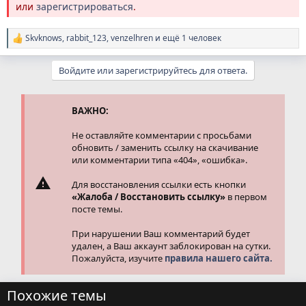
или
зарегистрироваться
.
Skvknows
,
rabbit_123
,
venzelhren
и ещё 1 человек
Р
е
а
Войдите или зарегистрируйтесь для ответа.
к
ц
и
и
ВАЖНО:
:
Не оставляйте комментарии с просьбами
обновить / заменить ссылку на скачивание
или комментарии типа «404», «ошибка».
Для восстановления ссылки есть кнопки
«Жалоба / Восстановить ссылку»
в первом
посте темы.
При нарушении Ваш комментарий будет
удален, а Ваш аккаунт заблокирован на сутки.
Пожалуйста, изучите
правила нашего сайта.
Похожие темы