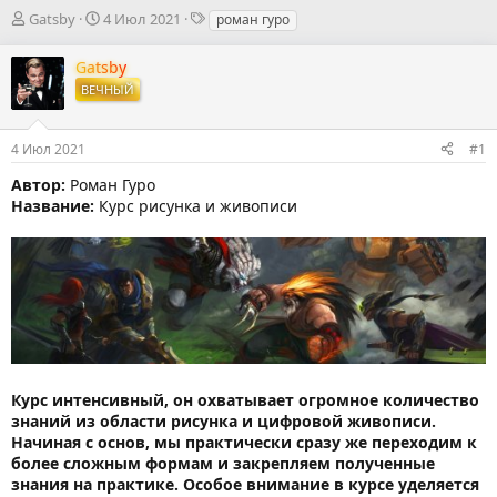
А
Д
Т
Gatsby
4 Июл 2021
роман гуро
в
а
е
т
т
г
Gatsby
о
а
и
ВЕЧНЫЙ
р
н
т
а
е
ч
4 Июл 2021
#1
м
а
ы
л
Автор:
Роман Гуро
а
Название:
Курс рисунка и живописи
Курс интенсивный, он охватывает огромное количество
знаний из области рисунка и цифровой живописи.
Начиная с основ, мы практически сразу же переходим к
более сложным формам и закрепляем полученные
знания на практике. Особое внимание в курсе уделяется