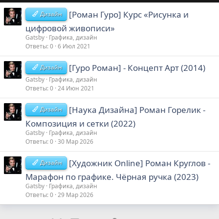
[Роман Гуро] Курс «Рисунка и
Дизайн
цифровой живописи»
Gatsby
Графика, дизайн
Ответы
0
6 Июл 2021
[Гуро Роман] - Концепт Арт (2014)
Дизайн
Gatsby
Графика, дизайн
Ответы
0
24 Июн 2021
[Наука Дизайна] Роман Горелик -
Дизайн
Композиция и сетки (2022)
Gatsby
Графика, дизайн
Ответы
0
30 Мар 2026
[Художник Online] Роман Круглов -
Дизайн
Марафон по графике. Чёрная ручка (2023)
Gatsby
Графика, дизайн
Ответы
0
29 Мар 2026