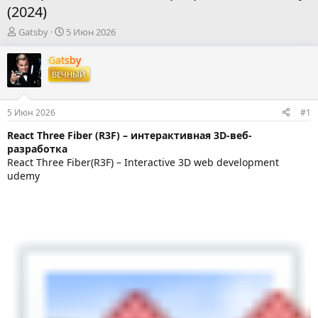
(2024)
А
Д
Gatsby
5 Июн 2026
в
а
т
т
Gatsby
о
а
ВЕЧНЫЙ
р
н
т
а
е
ч
5 Июн 2026
#1
м
а
ы
л
React Three Fiber (R3F) – интерактивная 3D-веб-
а
разработка
React Three Fiber(R3F) – Interactive 3D web development
udemy