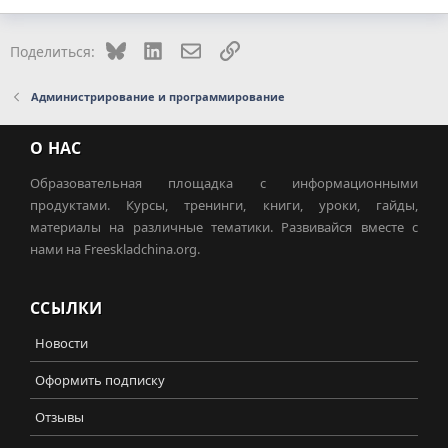
Bluesky
LinkedIn
Электронная почта
Ссылка
Поделиться:
Администрирование и программирование
О НАС
Образовательная площадка с информационными
продуктами. Курсы, тренинги, книги, уроки, гайды,
материалы на различные тематики. Развивайся вместе с
нами на Freeskladchina.org.
ССЫЛКИ
Новости
Оформить подписку
Отзывы