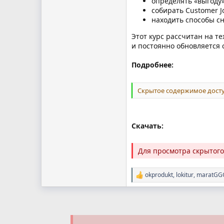
определять «выгоду»
собирать Customer J
находить способы с
Этот курс рассчитан на те
и постоянно обновляется 
Подробнее:
Скрытое содержимое досту
Скачать:
Для просмотра скрытог
okprodukt
,
lokitur
,
maratGG
Р
е
а
к
ц
и