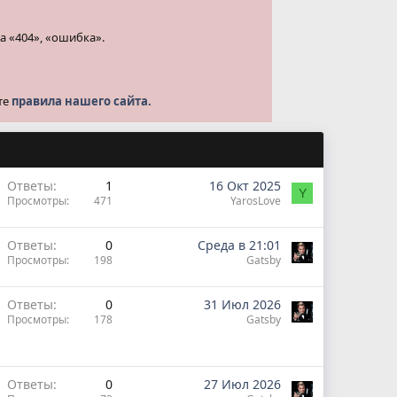
а «404», «ошибка».
те
правила нашего сайта.
Ответы
1
16 Окт 2025
Y
Просмотры
471
YarosLove
Ответы
0
Среда в 21:01
Просмотры
198
Gatsby
Ответы
0
31 Июл 2026
Просмотры
178
Gatsby
Ответы
0
27 Июл 2026