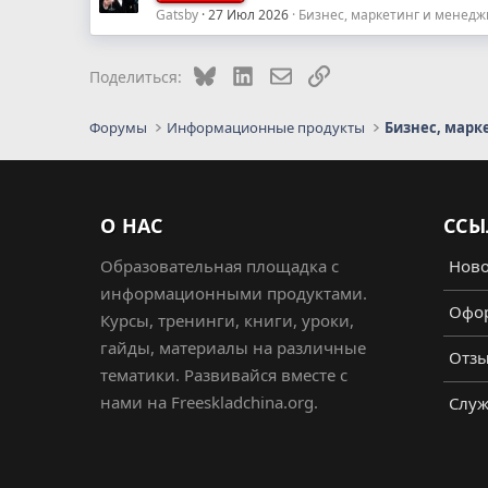
Gatsby
27 Июл 2026
Бизнес, маркетинг и менед
Bluesky
LinkedIn
Электронная почта
Ссылка
Поделиться:
Форумы
Информационные продукты
Бизнес, марк
О НАС
ССЫ
Образовательная площадка с
Ново
информационными продуктами.
Офор
Курсы, тренинги, книги, уроки,
гайды, материалы на различные
Отз
тематики. Развивайся вместе с
нами на Freeskladchina.org.
Служ