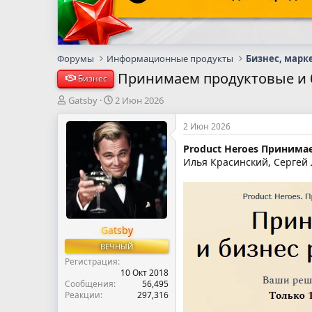
Форумы
Информационные продукты
Бизнес, марк
Принимаем продуктовые и б
Бизнес
А
Д
Gatsby
2 Июн 2026
в
а
т
т
2 Июн 2026
о
а
Product Heroes Принима
р
н
Илья Красинский, Сергей
т
а
е
ч
м
а
ы
л
а
Gatsby
ВЕЧНЫЙ
Регистрация
10 Окт 2018
Сообщения
56,495
Реакции
297,316