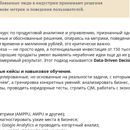
курс по продуктовой аналитике и управлению, признанный одни
ные и обоснованные решения, опираясь на метрики, поведение 
 времени и миллионов рублей, это критически важно.
еза — не просто идея, а потенциальная инвестиция от 150 тыся
Хорошие продакты умеют выявлять нерабочие идеи еще до их ре
змеримый результат. Этот подход называется
Data-Driven Deci
ные кейсы и навыковое обучение.
елированные, но основанные на реальности задачи, с которыми
 чём”, а тренировка конкретных умений: анализировать бизнес,
ы, проводить коридорные тесты, строить CJM, работать с эко
етрики (AMPPU, AMPU и другие);
иагностировать узкие места в бизнесе;
 Google Analytics и проводить когортный анализ;