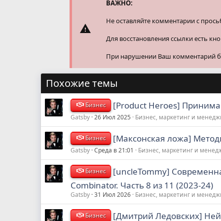
и
ВАЖНО:
:
Не оставляйте комментарии с прось
Для восстановления ссылки есть кн
При нарушении Ваш комментарий буд
Похожие темы
[Product Heroes] Приним
Бизнес
Gatsby
26 Июл 2025
Бизнес, маркетинг и менед
[Максонская ложа] Методи
Бизнес
Gatsby
Среда в 21:01
Бизнес, маркетинг и мене
[uncleTommy] Современна
Бизнес
Combinator. Часть 8 из 11 (2023-24)
Gatsby
31 Июл 2026
Бизнес, маркетинг и менед
[Дмитрий Ледовских] Ней
Бизнес