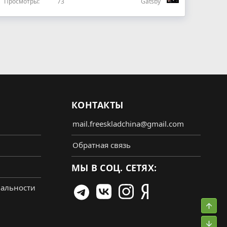
Просмотры
73
Gatsby
КОНТАКТЫ
mail.freeskladchina@gmail.com
Обратная связь
МЫ В СОЦ. СЕТЯХ:
альности
Свер
Сниз