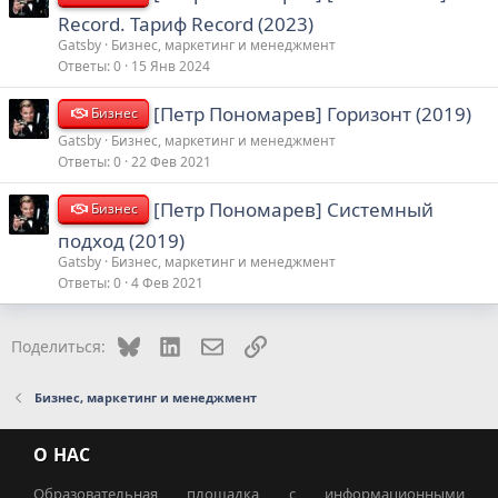
Record. Тариф Record (2023)
Gatsby
Бизнес, маркетинг и менеджмент
Ответы
0
15 Янв 2024
[Петр Пономарев] Горизонт (2019)
Бизнес
Gatsby
Бизнес, маркетинг и менеджмент
Ответы
0
22 Фев 2021
[Петр Пономарев] Системный
Бизнес
подход (2019)
Gatsby
Бизнес, маркетинг и менеджмент
Ответы
0
4 Фев 2021
Bluesky
LinkedIn
Электронная почта
Ссылка
Поделиться:
Бизнес, маркетинг и менеджмент
О НАС
Образовательная площадка с информационными