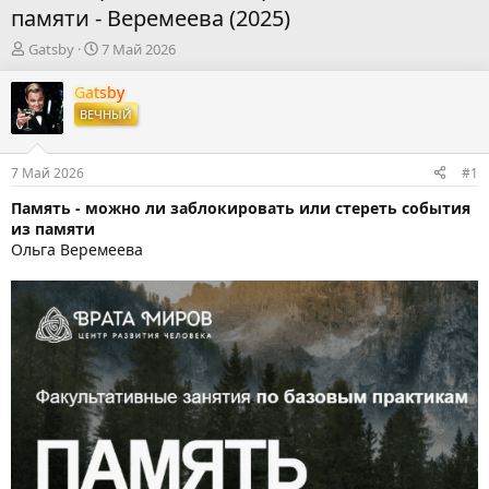
памяти - Веремеева (2025)
А
Д
Gatsby
7 Май 2026
в
а
т
т
Gatsby
о
а
ВЕЧНЫЙ
р
н
т
а
е
ч
7 Май 2026
#1
м
а
ы
л
Память - можно ли заблокировать или стереть события
а
из памяти
Ольга Веремеева