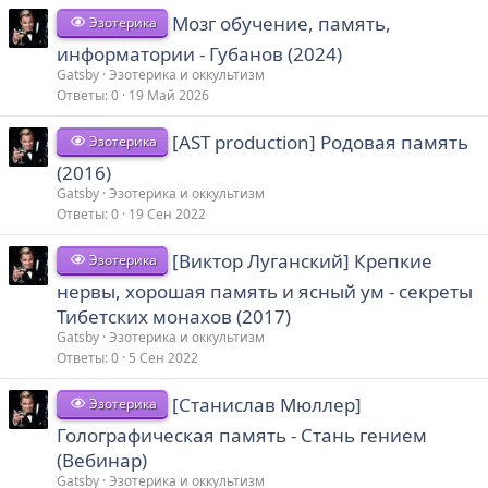
Мозг обучение, память,
Эзотерика
информатории - Губанов (2024)
Gatsby
Эзотерика и оккультизм
Ответы
0
19 Май 2026
[AST production] Родовая память
Эзотерика
(2016)
Gatsby
Эзотерика и оккультизм
Ответы
0
19 Сен 2022
[Виктор Луганский] Крепкие
Эзотерика
нервы, хорошая память и ясный ум - сeкрeты
Тибетских монахов (2017)
Gatsby
Эзотерика и оккультизм
Ответы
0
5 Сен 2022
[Станислав Мюллер]
Эзотерика
Голографическая память - Стань гением
(Вебинар)
Gatsby
Эзотерика и оккультизм