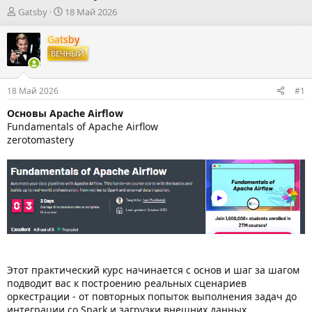
А
Д
Gatsby
18 Май 2026
в
а
т
т
Gatsby
о
а
ВЕЧНЫЙ
р
н
т
а
е
ч
18 Май 2026
#1
м
а
ы
л
Основы Apache Airflow
а
Fundamentals of Apache Airflow
zerotomastery
Этот практический курс начинается с основ и шаг за шагом
подводит вас к построению реальных сценариев
оркестрации - от повторных попыток выполнения задач до
интеграции со Spark и загрузки внешних данных.