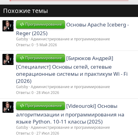
Похожие темы
Основы Apache Iceberg -
Программирование
Reger (2025)
Gatsby
Администрирование и программирование
Ответы
0
5 Май 2026
[Бирюков Андрей]
Программирование
[Специалист] Основы сетей, сетевые
операционные системы и практикум Wi - Fi
(2026)
Gatsby
Администрирование и программирование
Ответы
0
28 Июл 2026
[Videouroki] Основы
Программирование
алгоритмизации и программирования на
языке Python. 10-11 классы (2025)
Gatsby
Администрирование и программирование
Ответы
0
27 Июл 2026