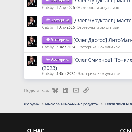
[Олег Чуруксаев] Масте
Эзотерика
Gatsby
1 Апр 2026
Эзотерика и оккультизм
[Олег Чуруксаев] Масте
Эзотерика
Gatsby
1 Апр 2026
Эзотерика и оккультизм
[Олег Даргор] ЛитоМаги
Эзотерика
Gatsby
7 Фев 2024
Эзотерика и оккультизм
[Олег Смирнов] [Тонки
Эзотерика
(2023)
Gatsby
4 Фев 2024
Эзотерика и оккультизм
Bluesky
LinkedIn
Электронная почта
Ссылка
Поделиться:
Форумы
Информационные продукты
Эзотерика и 
О НАС
ССЫ