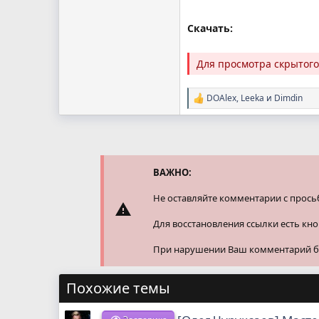
Скачать:
Для просмотра скрытог
DOAlex
,
Leeka
и
Dimdin
Р
е
а
к
ц
и
и
ВАЖНО:
:
Не оставляйте комментарии с прось
Для восстановления ссылки есть кн
При нарушении Ваш комментарий буд
Похожие темы