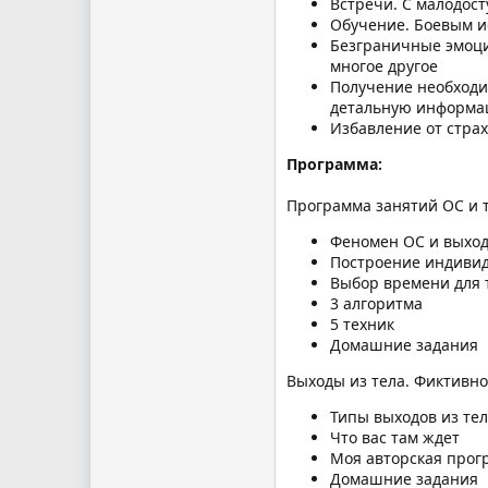
Встречи. С малодо
Обучение. Боевым и
Безграничные эмоци
многое другое
Получение необходи
детальную информа
Избавление от страх
Программа:
Программа занятий ОС и 
Феномен ОС и выход
Построение индиви
Выбор времени для 
3 алгоритма
5 техник
Домашние задания
Выходы из тела. Фиктивн
Типы выходов из те
Что вас там ждет
Моя авторская прог
Домашние задания