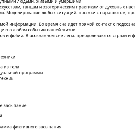
ступными людьми, живыми и умершими
скусствам, танцам и эзотерическим практикам от духовных нас
и. Моделирование любых ситуаций: прыжки с парашютом, прог
мой информации. Во время сна идет прямой контакт с подсозна
цию о любом событии вашей жизни
ов и фобий. В осознанном сне легко преодолеваются страхи и 
техники:
а из тела
дуальной программы
техник
ое засыпание
ла
рамма фиктивного засыпания