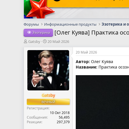
Форумы
Информационные продукты
Эзотерика и 
[Олег Куява] Практика ос
Эзотерика
А
Д
Gatsby
20 Май 2026
в
а
т
т
20 Май 2026
о
а
Автор:
Олег Куява
р
н
Название:
Практика осозн
т
а
е
ч
м
а
ы
л
а
Gatsby
ВЕЧНЫЙ
Регистрация
10 Окт 2018
Сообщения
56,495
Реакции
297,379