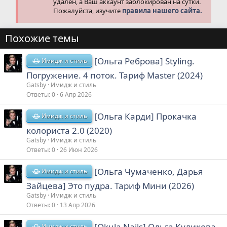
удален, а Ваш аккаунт заблокирован на сутки.
Пожалуйста, изучите
правила нашего сайта.
Похожие темы
[Ольга Реброва] Styling.
Имидж и стиль
Погружение. 4 поток. Тариф Master (2024)
Gatsby
Имидж и стиль
Ответы
0
6 Апр 2026
[Ольга Карди] Прокачка
Имидж и стиль
колориста 2.0 (2020)
Gatsby
Имидж и стиль
Ответы
0
26 Июн 2026
[Ольга Чумаченко, Дарья
Имидж и стиль
Зайцева] Это пудра. Тариф Мини (2026)
Gatsby
Имидж и стиль
Ответы
0
13 Апр 2026
[Okula Nails] Ольга Куликова
Имидж и стиль