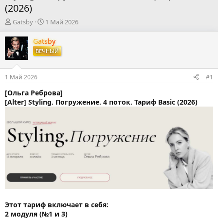
(2026)
А
Д
Gatsby
1 Май 2026
в
а
т
т
Gatsby
о
а
ВЕЧНЫЙ
р
н
т
а
е
ч
1 Май 2026
#1
м
а
ы
л
[Ольга Реброва]
а
[Alter] Styling. Погружение. 4 поток. Тариф Basic (2026)
Этот тариф включает в себя:
2 модуля (№1 и 3)