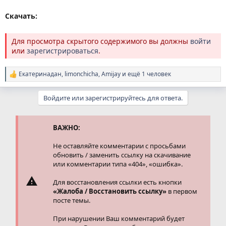
Скачать:
Для просмотра скрытого содержимого вы должны
войти
или
зарегистрироваться
.
Екатеринадан
,
limonchicha
,
Amijay
и ещё 1 человек
Р
е
а
Войдите или зарегистрируйтесь для ответа.
к
ц
и
и
ВАЖНО:
:
Не оставляйте комментарии с просьбами
обновить / заменить ссылку на скачивание
или комментарии типа «404», «ошибка».
Для восстановления ссылки есть кнопки
«Жалоба / Восстановить ссылку»
в первом
посте темы.
При нарушении Ваш комментарий будет