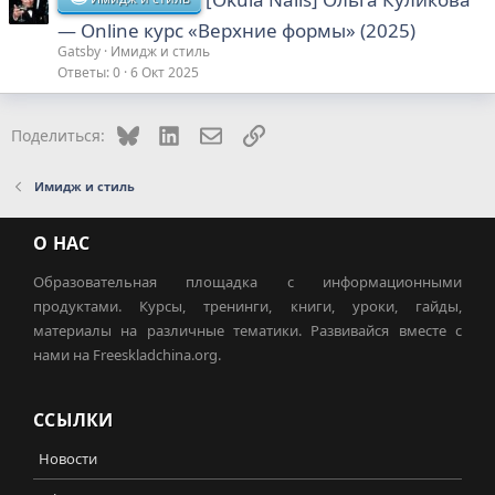
― Online курс «Верхние формы» (2025)
Gatsby
Имидж и стиль
Ответы
0
6 Окт 2025
Bluesky
LinkedIn
Электронная почта
Ссылка
Поделиться:
Имидж и стиль
О НАС
Образовательная площадка с информационными
продуктами. Курсы, тренинги, книги, уроки, гайды,
материалы на различные тематики. Развивайся вместе с
нами на Freeskladchina.org.
ССЫЛКИ
Новости