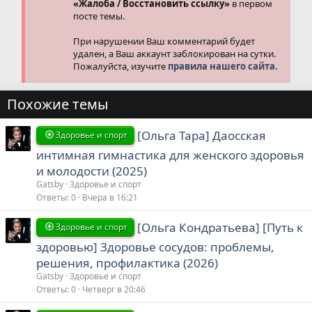
«Жалоба / Восстановить ссылку»
в первом
посте темы.
При нарушении Ваш комментарий будет
удален, а Ваш аккаунт заблокирован на сутки.
Пожалуйста, изучите
правила нашего сайта.
Похожие темы
[Ольга Тара] Даосская
Здоровье и спорт
интимная гимнастика для женского здоровья
и молодости (2025)
Gatsby
Здоровье и спорт
Ответы
0
Вчера в 16:21
[Ольга Кондратьева] [Путь к
Здоровье и спорт
здоровью] Здоровье сосудов: проблемы,
решения, профилактика (2026)
Gatsby
Здоровье и спорт
Ответы
0
Четверг в 20:46