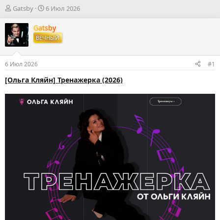
А
Д
Gatsby
6 Июл 2026
в
а
т
т
Gatsby
о
а
ВЕЧНЫЙ
р
н
т
а
е
ч
6 Июл 2026
#1
м
а
ы
л
[Ольга Кляйн] Тренажерка (2026)
а