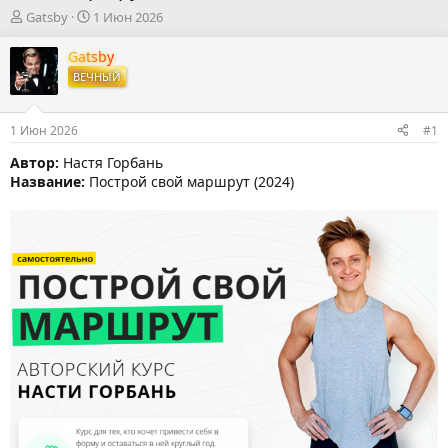
А
Д
Gatsby
1 Июн 2026
в
а
т
т
Gatsby
о
а
ВЕЧНЫЙ
р
н
т
а
е
ч
1 Июн 2026
#1
м
а
ы
л
Автор:
Настя Горбань
а
Название:
Построй свой маршрут (2024)