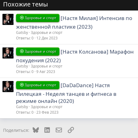
Похожие темы
[Настя Милая] Интенсив по
Здоровье и спорт
женственной пластике (2023)
Gatsby
Здоровье и спорт
Ответы
0
12 Дек 2023
[Настя Колсанова] Марафон
Здоровье и спорт
похудения (2022)
Gatsby
Здоровье и спорт
Ответы
0
9 Авг 2023
[DaDaDance] Настя
Здоровье и спорт
Пилецкая - Неделя танцев и фитнеса в
режиме онлайн (2020)
Gatsby
Здоровье и спорт
Ответы
0
23 Фев 2023
Bluesky
LinkedIn
Электронная почта
Ссылка
Поделиться: