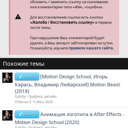
обновить / заменить ссылку на скачивание
или комментарии типа «404», «ошибка».
Для восстановления ссылки есть кнопки
«Жалоба / Восстановить ссылку»
в первом
посте темы.
При нарушении Ваш комментарий будет
удален, а Ваш аккаунт заблокирован на сутки.
Пожалуйста, изучите
правила нашего сайта.
Похожие темы
[Motion Design School, Игорь
Дизайн
Карась, Владимир Любарский] Motion Beast
(2018)
Gatsby
Графика, дизайн
Ответы
0
6 Июл 2026
Анимация логотипа в After Effects -
Дизайн
Motion Design School (2020)
Gatsby
Графика, дизайн