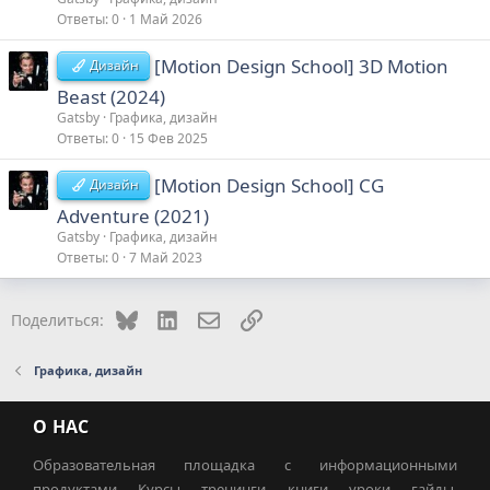
Ответы
0
1 Май 2026
[Motion Design School] 3D Motion
Дизайн
Beast (2024)
Gatsby
Графика, дизайн
Ответы
0
15 Фев 2025
[Motion Design School] CG
Дизайн
Adventure (2021)
Gatsby
Графика, дизайн
Ответы
0
7 Май 2023
Bluesky
LinkedIn
Электронная почта
Ссылка
Поделиться:
Графика, дизайн
О НАС
Образовательная площадка с информационными
продуктами. Курсы, тренинги, книги, уроки, гайды,