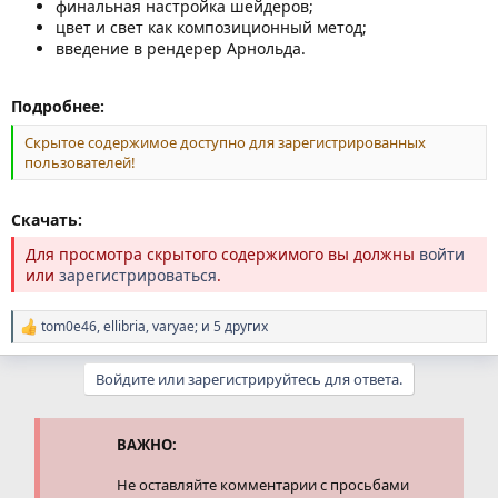
финальная настройка шейдеров;
цвет и свет как композиционный метод;
введение в рендерер Арнольда.
Подробнее:
Скрытое содержимое доступно для зарегистрированных
пользователей!
Скачать:
Для просмотра скрытого содержимого вы должны
войти
или
зарегистрироваться
.
tom0e46
,
ellibria
,
varyae;
и 5 других
Р
е
а
Войдите или зарегистрируйтесь для ответа.
к
ц
и
и
ВАЖНО:
:
Не оставляйте комментарии с просьбами