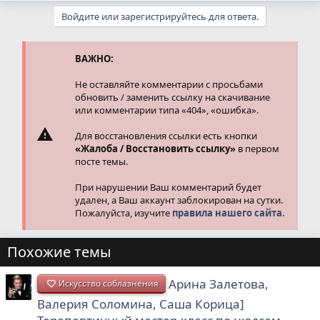
а
Войдите или зарегистрируйтесь для ответа.
к
ц
и
и
ВАЖНО:
:
Не оставляйте комментарии с просьбами
обновить / заменить ссылку на скачивание
или комментарии типа «404», «ошибка».
Для восстановления ссылки есть кнопки
«Жалоба / Восстановить ссылку»
в первом
посте темы.
При нарушении Ваш комментарий будет
удален, а Ваш аккаунт заблокирован на сутки.
Пожалуйста, изучите
правила нашего сайта.
Похожие темы
Арина Залетова,
Искусство соблазнения
Валерия Соломина, Саша Корица]