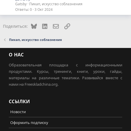
Gatsby
Пикап, искусство соблазнения
Ответы
0
3 Окт 2024
Bluesky
LinkedIn
Электронная почта
Ссылка
Поделиться:
Пикап, искусство соблазнения
О НАС
Образовательная площадка с информационными
продуктами. Курсы, тренинги, книги, уроки, гайды,
материалы на различные тематики. Развивайся вместе с
нами на Freeskladchina.org.
ССЫЛКИ
Новости
Оформить подписку