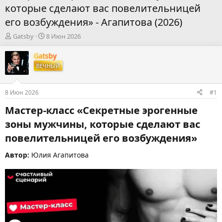
которые сделают вас повелительницей
его возбуждения» - Агапитова (2026)
А
Д
Gatsby
8 Июн 2026
в
а
т
т
Gatsby
о
а
ВЕЧНЫЙ
р
н
т
а
е
ч
8 Июн 2026
#1
м
а
ы
л
Мастер-класс «Секретные эрогенные
а
зоны мужчины, которые сделают вас
повелительницей его возбуждения»​
Автор:
Юлия Агапитова